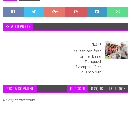
RELATED POSTS
NEXT
Realizan con éxito
primer Bazar
"Tianquiztli
Tzompantli", en
Eduardo Neri
POST A COMMENT
BLOGGER
DISQUS
FACEBOOK
No hay comentarios