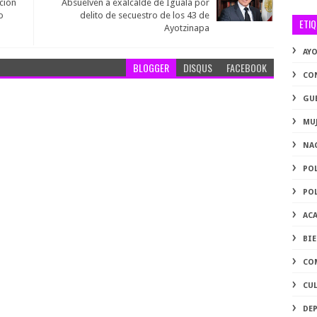
cción
Absuelven a exalcalde de Iguala por
o
delito de secuestro de los 43 de
ETI
Ayotzinapa
AY
BLOGGER
DISQUS
FACEBOOK
CO
GU
MU
NA
PO
PO
AC
BI
CO
CU
DE