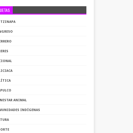
QUETAS
OTZINAPA
NGRESO
ERRERO
JERES
CIONAL
LICIACA
LÍTICA
APULCO
ENESTAR ANIMAL
MUNIDADES INDÍGENAS
LTURA
PORTE