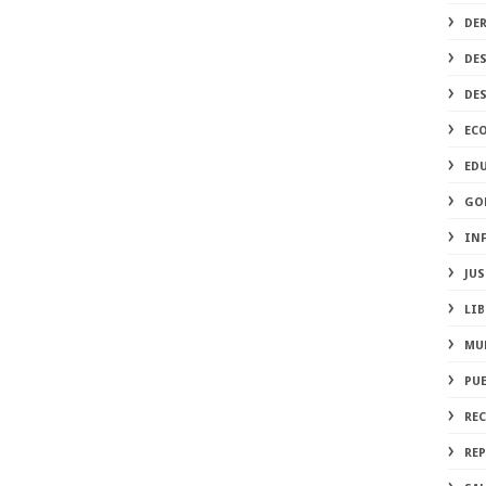
DE
DE
DE
EC
ED
GO
IN
JUS
LIB
MU
PU
RE
REP