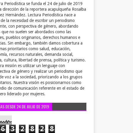
ra Periodística se funda el 24 de julio de 2019
la dirección de la reportera acapulqueña Rosalba
ez Hernández. Lectura Periodística nace a
r de la necesidad de escribir un periodismo
ente, con perspectiva de género, abordando
 que no suelen ser abordados como las
es, pueblos originarios, derechos humanos e
cias. Sin embargo, también damos cobertura a
emas prioritarios como salud, educación,
mía, recursos naturales, demanda social,
a, cultura, libertad de prensa, política y turismo.
ra misión es utilizar un lenguaje con
ectiva de género y realizar un periodismo que
de voz a la sociedad, priorizando a los grupos
itarios. Nuestra visión es posicionarnos como
dio de comunicación referente en el estado de
ero liderado por mujeres.
TAS DESDE 24 DE JULIO DE 2019
6
3
2
8
2
8