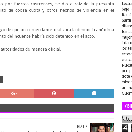
o por fuerzas castrenses, se dio a raíz de la presunta
Lectu
bajo 
ito de cobra cuota y otros hechos de violencia en el
Ramír
parti
difer
uego de que un comerciante realizara la denuncia anónima
temas
unto delincuente habría sido detenido en el acto.
mujer
infan
los t
 autoridades de manera oficial.
econo
cienci
Nuest
persp
dote 
A
minor
un me
Guerr
VISI
NEXT
4