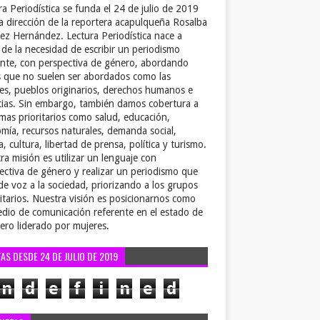
ra Periodística se funda el 24 de julio de 2019
la dirección de la reportera acapulqueña Rosalba
ez Hernández. Lectura Periodística nace a
r de la necesidad de escribir un periodismo
ente, con perspectiva de género, abordando
 que no suelen ser abordados como las
es, pueblos originarios, derechos humanos e
cias. Sin embargo, también damos cobertura a
emas prioritarios como salud, educación,
mía, recursos naturales, demanda social,
a, cultura, libertad de prensa, política y turismo.
ra misión es utilizar un lenguaje con
ectiva de género y realizar un periodismo que
de voz a la sociedad, priorizando a los grupos
itarios. Nuestra visión es posicionarnos como
dio de comunicación referente en el estado de
ero liderado por mujeres.
TAS DESDE 24 DE JULIO DE 2019
n
d
e
f
i
n
e
d