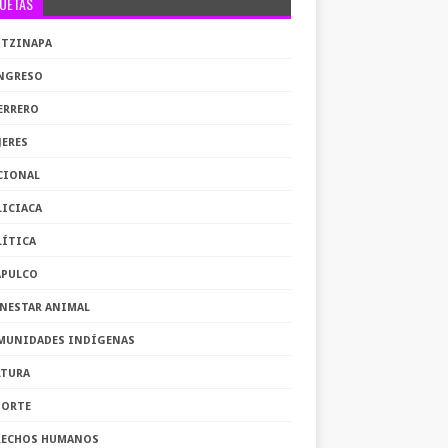
QUETAS
OTZINAPA
NGRESO
ERRERO
JERES
CIONAL
LICIACA
LÍTICA
APULCO
ENESTAR ANIMAL
MUNIDADES INDÍGENAS
LTURA
PORTE
RECHOS HUMANOS