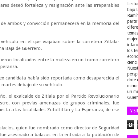
Lectu
res deseó fortaleza y resignación ante las irreparables
bajo 
Ramír
parti
 de ambos y convicción permanecerá en la memoria del
difer
temas
mujer
vehículo en el que viajaban sobre la carretera Zitlala-
infan
ña Baja de Guerrero.
los t
econo
fueron localizados entre la maleza en un tramo carretero
cienci
Esperanza.
Nuest
persp
 ex candidata había sido reportada como desaparecida el
dote 
l martes debajo de su vehículo.
minor
un me
o, el exalcalde de Zitlala por el Partido Revolucionario
Guerr
astro, con previas amenazas de grupos criminales, fue
cta a las localidades Zotoltitlán y La Esperanza, de ese
VISI
u
Palacios, quien fue nombrado como director de Seguridad
 fue asesinado a balazos en la entrada a la población de