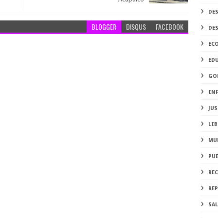
DE
BLOGGER
DISQUS
FACEBOOK
DE
EC
ED
GO
IN
JUS
LIB
MU
PU
RE
REP
SA