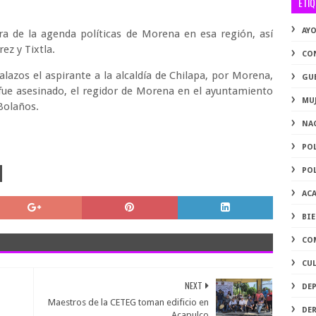
ETI
AY
 de la agenda políticas de Morena en esa región, así
ez y Tixtla.
CO
lazos el aspirante a la alcaldía de Chilapa, por Morena,
GU
fue asesinado, el regidor de Morena en el ayuntamiento
MU
Bolaños.
NA
PO
PO
AC
BI
CO
CU
NEXT
DE
Maestros de la CETEG toman edificio en
DE
Acapulco