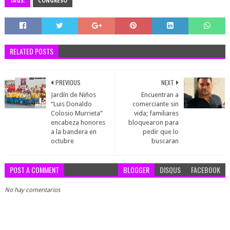
TAGS:
CONGRESO
RELATED POSTS
PREVIOUS
NEXT
Jardín de Niños
Encuentran a
“Luis Donaldo
comerciante sin
Colosio Murrieta”
vida; familiares
encabeza honores
bloquearon para
a la bandera en
pedir que lo
octubre
buscaran
POST A COMMENT
BLOGGER
DISQUS
FACEBOOK
No hay comentarios