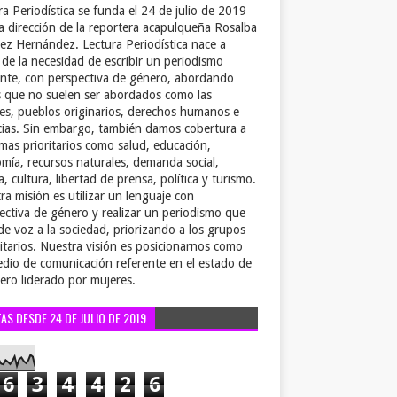
ra Periodística se funda el 24 de julio de 2019
la dirección de la reportera acapulqueña Rosalba
ez Hernández. Lectura Periodística nace a
r de la necesidad de escribir un periodismo
ente, con perspectiva de género, abordando
 que no suelen ser abordados como las
es, pueblos originarios, derechos humanos e
cias. Sin embargo, también damos cobertura a
emas prioritarios como salud, educación,
mía, recursos naturales, demanda social,
a, cultura, libertad de prensa, política y turismo.
ra misión es utilizar un lenguaje con
ectiva de género y realizar un periodismo que
de voz a la sociedad, priorizando a los grupos
itarios. Nuestra visión es posicionarnos como
dio de comunicación referente en el estado de
ero liderado por mujeres.
TAS DESDE 24 DE JULIO DE 2019
6
3
4
4
2
6