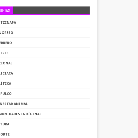
QUETAS
OTZINAPA
NGRESO
ERRERO
JERES
CIONAL
LICIACA
LÍTICA
APULCO
ENESTAR ANIMAL
MUNIDADES INDÍGENAS
LTURA
PORTE