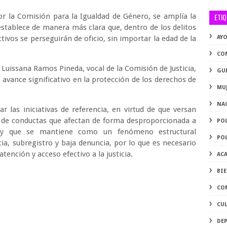
or la Comisión para la Igualdad de Género, se amplía la
ETI
 establece de manera más clara que, dentro de los delitos
tivos se perseguirán de oficio, sin importar la edad de la
AY
CO
Luissana Ramos Pineda, vocal de la Comisión de Justicia,
GU
avance significativo en la protección de los derechos de
MU
NA
 las iniciativas de referencia, en virtud de que versan
n de conductas que afectan de forma desproporcionada a
PO
, y que se mantiene como un fenómeno estructural
PO
cia, subregistro y baja denuncia, por lo que es necesario
ención y acceso efectivo a la justicia.
AC
BI
CO
CU
DE