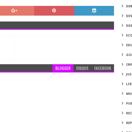
DE
DE
DE
EC
ED
GO
IN
BLOGGER
DISQUS
FACEBOOK
JUS
LIB
MU
PU
RE
REP