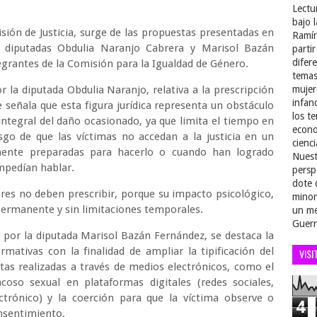
Lectu
bajo 
ión de Justicia, surge de las propuestas presentadas en
Ramír
iputadas Obdulia Naranjo Cabrera y Marisol Bazán
parti
difer
egrantes de la Comisión para la Igualdad de Género.
temas
 la diputada Obdulia Naranjo, relativa a la prescripción
mujer
infan
 señala que esta figura jurídica representa un obstáculo
los t
n integral del daño ocasionado, ya que limita el tiempo en
econo
sgo de que las víctimas no accedan a la justicia en un
cienci
nte preparadas para hacerlo o cuando han logrado
Nuest
impedían hablar.
persp
dote 
res no deben prescribir, porque su impacto psicológico,
minor
permanente y sin limitaciones temporales.
un me
Guerr
a por la diputada Marisol Bazán Fernández, se destaca la
mativas con la finalidad de ampliar la tipificación del
VISI
tas realizadas a través de medios electrónicos, como el
coso sexual en plataformas digitales (redes sociales,
ctrónico) y la coerción para que la víctima observe o
4
onsentimiento.