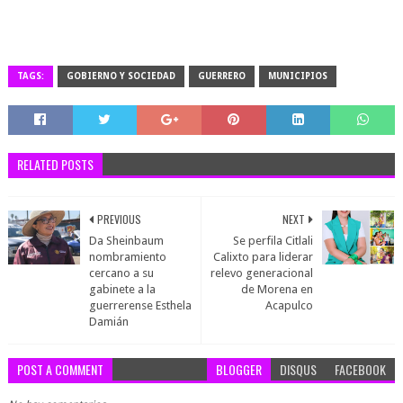
TAGS:
GOBIERNO Y SOCIEDAD
GUERRERO
MUNICIPIOS
RELATED POSTS
PREVIOUS
NEXT
Da Sheinbaum
Se perfila Citlali
nombramiento
Calixto para liderar
cercano a su
relevo generacional
gabinete a la
de Morena en
guerrerense Esthela
Acapulco
Damián
POST A COMMENT
BLOGGER
DISQUS
FACEBOOK