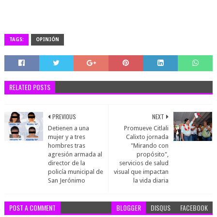
TAGS:
OPINIÓN
RELATED POSTS
PREVIOUS
NEXT
Detienen a una
Promueve Citlali
mujer y a tres
Calixto jornada
hombres tras
"Mirando con
agresión armada al
propósito",
director de la
servicios de salud
policía municipal de
visual que impactan
San Jerónimo
la vida diaria
POST A COMMENT
BLOGGER
DISQUS
FACEBOOK