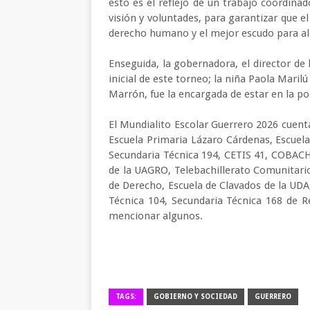
esto es el reflejo de un trabajo coordina
visión y voluntades, para garantizar que e
derecho humano y el mejor escudo para alej
Enseguida, la gobernadora, el director de
inicial de este torneo; la niña Paola Mari
Marrón, fue la encargada de estar en la po
El Mundialito Escolar Guerrero 2026 cuenta
Escuela Primaria Lázaro Cárdenas, Escue
Secundaria Técnica 194, CETIS 41, COBACH
de la UAGRO, Telebachillerato Comunitario
de Derecho, Escuela de Clavados de la UDA
Técnica 104, Secundaria Técnica 168 de Re
mencionar algunos.
TAGS:
GOBIERNO Y SOCIEDAD
GUERRERO