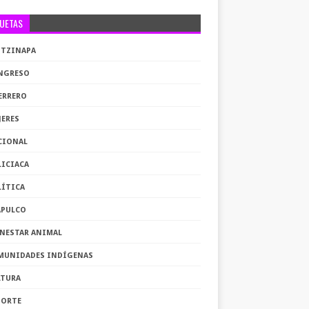
QUETAS
OTZINAPA
NGRESO
ERRERO
JERES
CIONAL
LICIACA
LÍTICA
APULCO
ENESTAR ANIMAL
MUNIDADES INDÍGENAS
LTURA
PORTE