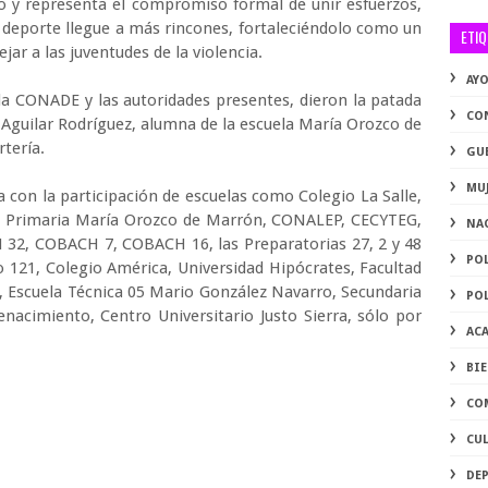
do y representa el compromiso formal de unir esfuerzos,
l deporte llegue a más rincones, fortaleciéndolo como un
ETI
ar a las juventudes de la violencia.
AY
 la CONADE y las autoridades presentes, dieron la patada
CO
lú Aguilar Rodríguez, alumna de la escuela María Orozco de
rtería.
GU
MU
 con la participación de escuelas como Colegio La Salle,
la Primaria María Orozco de Marrón, CONALEP, CECYTEG,
NA
 32, COBACH 7, COBACH 16, las Preparatorias 27, 2 y 48
PO
 121, Colegio América, Universidad Hipócrates, Facultad
, Escuela Técnica 05 Mario González Navarro, Secundaria
PO
nacimiento, Centro Universitario Justo Sierra, sólo por
AC
BI
CO
CU
DE