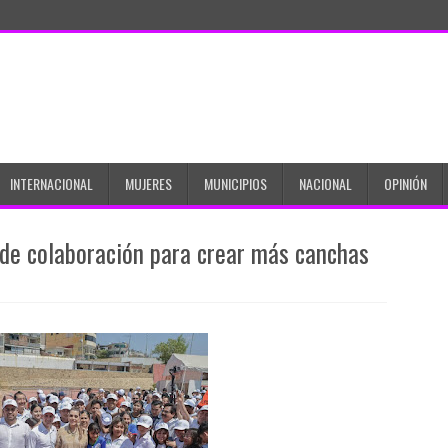
INTERNACIONAL
MUJERES
MUNICIPIOS
NACIONAL
OPINIÓN
 de colaboración para crear más canchas