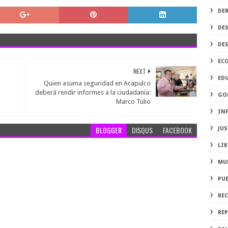
DE
DE
DE
EC
NEXT
ED
Quien asuma seguridad en Acapulco
deberá rendir informes a la ciudadanía:
GO
Marco Tulio
IN
BLOGGER
DISQUS
FACEBOOK
JUS
LIB
MU
PU
RE
REP