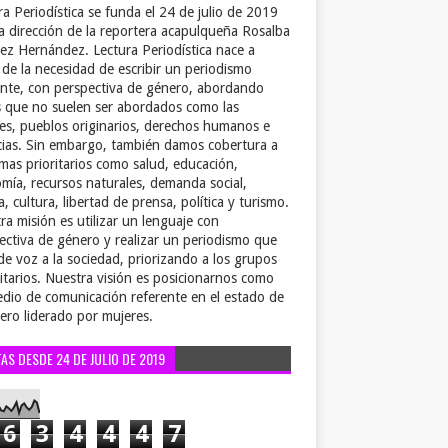
ra Periodística se funda el 24 de julio de 2019
la dirección de la reportera acapulqueña Rosalba
ez Hernández. Lectura Periodística nace a
r de la necesidad de escribir un periodismo
ente, con perspectiva de género, abordando
 que no suelen ser abordados como las
es, pueblos originarios, derechos humanos e
cias. Sin embargo, también damos cobertura a
emas prioritarios como salud, educación,
mía, recursos naturales, demanda social,
a, cultura, libertad de prensa, política y turismo.
ra misión es utilizar un lenguaje con
ectiva de género y realizar un periodismo que
de voz a la sociedad, priorizando a los grupos
itarios. Nuestra visión es posicionarnos como
dio de comunicación referente en el estado de
ero liderado por mujeres.
TAS DESDE 24 DE JULIO DE 2019
6
3
4
4
4
7