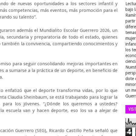
ando de nuevas oportunidades a los sectores infantil y
Lectu
bajo 
ca más competencias, más eventos, más promoción para el
Ramír
rando su talento”.
parti
difer
raron además el Mundialito Escolar Guerrero 2026, un
temas
a, secundaria y preparatoria de todo el estado, quienes
mujer
o también la convivencia, compartiendo conocimientos y
infan
los t
econo
cienci
omiso para seguir consolidando mejoras importantes en
Nuest
tes a sumarse a la práctica de un deporte, en beneficio de
persp
ca.
dote 
minor
o enfatizó que el deporte transforma vidas, por lo que
un me
Guerr
nta Claudia Sheinbaum, se está trabajando para lograr la
 para los jóvenes. “¿Dónde los queremos a ustedes?
VISI
la escuela van y hacen deporte, eso los va a alejar de
4
ducación Guerrero (SEG), Ricardo Castillo Peña señaló que