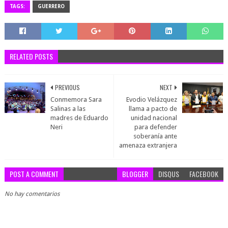
TAGS:
GUERRERO
RELATED POSTS
PREVIOUS
NEXT
Conmemora Sara
Evodio Velázquez
Salinas a las
llama a pacto de
madres de Eduardo
unidad nacional
Neri
para defender
soberanía ante
amenaza extranjera
POST A COMMENT
BLOGGER
DISQUS
FACEBOOK
No hay comentarios