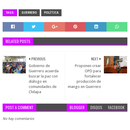
TAGS:
GUERRERO
POLÍTICA
RELATED POSTS
PREVIOUS
NEXT
Gobierno de
Proponen crear
Guerrero acuerda
OPD para
buscar la paz con
fortalecer
diálogo en
producción de
comunidades de
mango en Guerrero
Chilapa
POST A COMMENT
BLOGGER
DISQUS
FACEBOOK
No hay comentarios