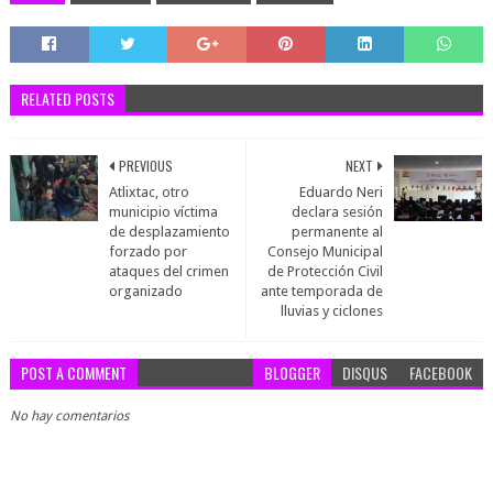
RELATED POSTS
PREVIOUS
NEXT
Atlixtac, otro
Eduardo Neri
municipio víctima
declara sesión
de desplazamiento
permanente al
forzado por
Consejo Municipal
ataques del crimen
de Protección Civil
organizado
ante temporada de
lluvias y ciclones
POST A COMMENT
BLOGGER
DISQUS
FACEBOOK
No hay comentarios