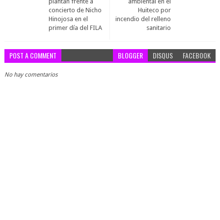
plantan frente a
ambiental en el
concierto de Nicho
Huiteco por
Hinojosa en el
incendio del relleno
primer día del FILA
sanitario
POST A COMMENT
BLOGGER
DISQUS
FACEBOOK
No hay comentarios