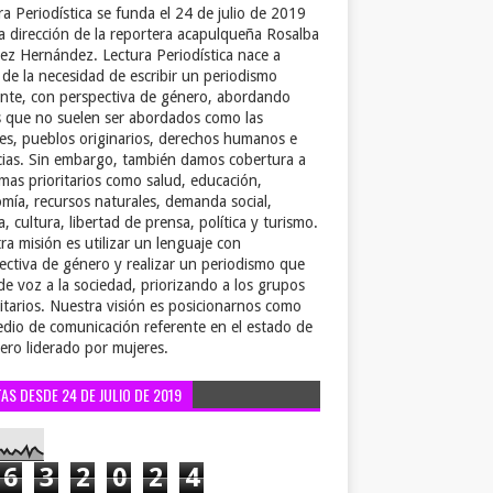
ra Periodística se funda el 24 de julio de 2019
la dirección de la reportera acapulqueña Rosalba
ez Hernández. Lectura Periodística nace a
r de la necesidad de escribir un periodismo
ente, con perspectiva de género, abordando
 que no suelen ser abordados como las
es, pueblos originarios, derechos humanos e
cias. Sin embargo, también damos cobertura a
emas prioritarios como salud, educación,
mía, recursos naturales, demanda social,
a, cultura, libertad de prensa, política y turismo.
ra misión es utilizar un lenguaje con
ectiva de género y realizar un periodismo que
de voz a la sociedad, priorizando a los grupos
itarios. Nuestra visión es posicionarnos como
dio de comunicación referente en el estado de
ero liderado por mujeres.
TAS DESDE 24 DE JULIO DE 2019
6
3
2
0
2
4