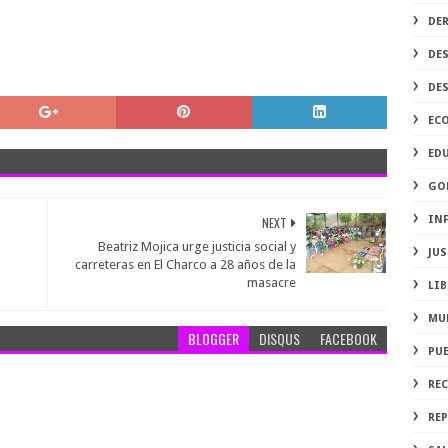
DE
DE
DE
EC
ED
GO
IN
NEXT
Beatriz Mojica urge justicia social y
JUS
carreteras en El Charco a 28 años de la
masacre
LIB
MU
BLOGGER
DISQUS
FACEBOOK
PU
RE
REP