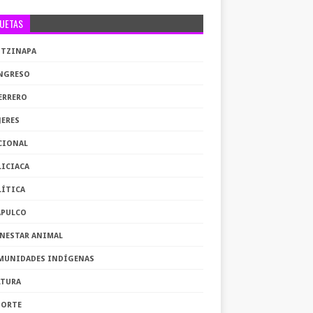
QUETAS
OTZINAPA
NGRESO
ERRERO
JERES
CIONAL
LICIACA
LÍTICA
APULCO
ENESTAR ANIMAL
MUNIDADES INDÍGENAS
LTURA
PORTE