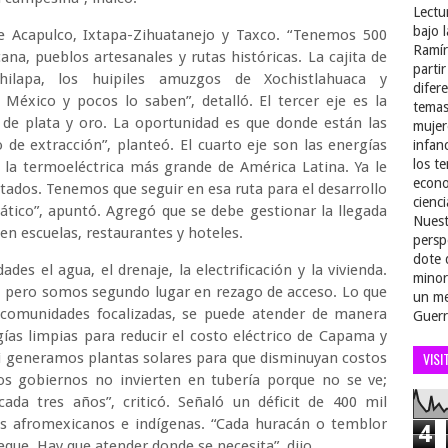
Lectu
bajo 
e Acapulco, Ixtapa-Zihuatanejo y Taxco. “Tenemos 500
Ramír
ana, pueblos artesanales y rutas históricas. La cajita de
parti
ilapa, los huipiles amuzgos de Xochistlahuaca y
difer
México y pocos lo saben”, detalló. El tercer eje es la
temas
 de plata y oro. La oportunidad es que donde están las
mujer
 de extracción”, planteó. El cuarto eje son las energías
infan
los t
y la termoeléctrica más grande de América Latina. Ya le
econo
tados. Tenemos que seguir en esa ruta para el desarrollo
cienci
tico”, apuntó. Agregó que se debe gestionar la llegada
Nuest
en escuelas, restaurantes y hoteles.
persp
dote 
des el agua, el drenaje, la electrificación y la vivienda.
minor
, pero somos segundo lugar en rezago de acceso. Lo que
un me
 comunidades focalizadas, se puede atender de manera
Guerr
ías limpias para reducir el costo eléctrico de Capama y
VISI
Si generamos plantas solares para que disminuyan costos
Los gobiernos no invierten en tubería porque no se ve;
ada tres años”, criticó. Señaló un déficit de 400 mil
os afromexicanos e indígenas. “Cada huracán o temblor
4
que. Hay que atender donde se necesita”, dijo.