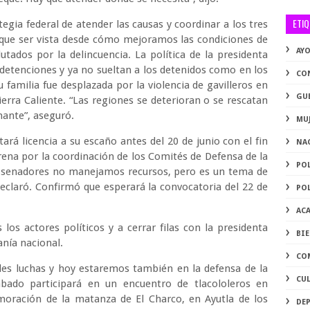
ETI
tegia federal de atender las causas y coordinar a los tres
 que ser vista desde cómo mejoramos las condiciones de
AY
utados por la delincuencia. La política de la presidenta
detenciones y ya no sueltan a los detenidos como en los
CO
 familia fue desplazada por la violencia de gavilleros en
GU
erra Caliente. “Las regiones se deterioran o se rescatan
nante”, aseguró.
MU
tará licencia a su escaño antes del 20 de junio con el fin
NA
rena por la coordinación de los Comités de Defensa de la
PO
s senadores no manejamos recursos, pero es un tema de
declaró. Confirmó que esperará la convocatoria del 22 de
PO
AC
os actores políticos y a cerrar filas con la presidenta
BI
nía nacional.
CO
des luchas y hoy estaremos también en la defensa de la
CU
ábado participará en un encuentro de tlacololeros en
oración de la matanza de El Charco, en Ayutla de los
DE