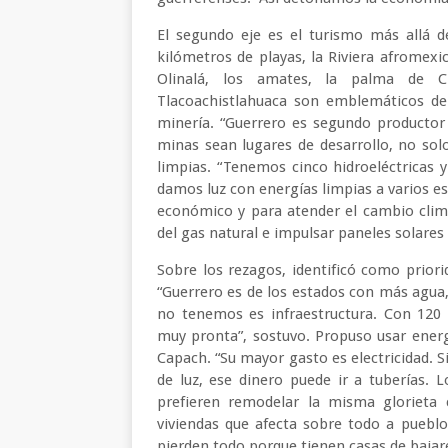
El segundo eje es el turismo más allá d
kilómetros de playas, la Riviera afromexic
Olinalá, los amates, la palma de Ch
Tlacoachistlahuaca son emblemáticos de 
minería. “Guerrero es segundo productor
minas sean lugares de desarrollo, no solo
limpias. “Tenemos cinco hidroeléctricas 
damos luz con energías limpias a varios es
económico y para atender el cambio climá
del gas natural e impulsar paneles solares 
Sobre los rezagos, identificó como priorida
“Guerrero es de los estados con más agua
no tenemos es infraestructura. Con 120
muy pronta”, sostuvo. Propuso usar energ
Capach. “Su mayor gasto es electricidad. 
de luz, ese dinero puede ir a tuberías. 
prefieren remodelar la misma glorieta c
viviendas que afecta sobre todo a puebl
pierden todo porque tienen casas de bajare