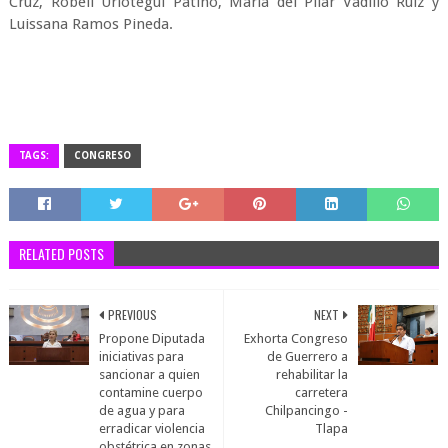
Cruz, Robell Uriótegui Patiño, María del Pilar Vadillo Ruiz y
Luissana Ramos Pineda.
TAGS:
CONGRESO
RELATED POSTS
PREVIOUS
NEXT
Propone Diputada
Exhorta Congreso
iniciativas para
de Guerrero a
sancionar a quien
rehabilitar la
contamine cuerpo
carretera
de agua y para
Chilpancingo -
erradicar violencia
Tlapa
obstétrica en zonas