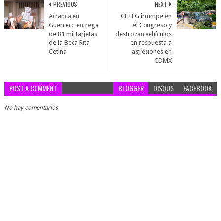
PREVIOUS
NEXT
Arranca en
CETEG irrumpe en
Guerrero entrega
el Congreso y
de 81 mil tarjetas
destrozan vehículos
de la Beca Rita
en respuesta a
Cetina
agresiones en
CDMX
POST A COMMENT
BLOGGER
DISQUS
FACEBOOK
No hay comentarios