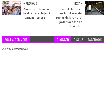
PREVIOUS
NEXT
Atacan a balazos a
Privan de la vida a
la alcaldesa de José
tres familiares del
Joaquín Herrera
rector de la UAGro,
Javier Saldaña en
Acapulco
POST A COMMENT
BLOGGER
DISQUS
FACEBOOK
No hay comentarios