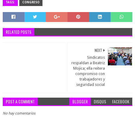
TAGS:
CONGRESO
RELATED POSTS
NEXT
Sindicatos
respaldan a Beatriz
Mojica; ella reitera
compromiso con
trabajadores y
seguridad social
POST A COMMENT
BLOGGER
DISQUS
FACEBOOK
No hay comentarios