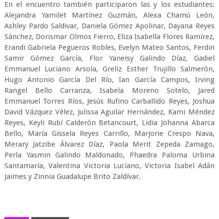
En el encuentro también participaron las y los estudiantes:
Alejandra Yamilet Martínez Guzmán, Alexa Chamú León,
Ashley Pardo Saldivar, Daniela Gómez Apolinar, Dayana Reyes
Sánchez, Dorismar Olmos Fierro, Eliza Isabella Flores Ramírez,
Erandi Gabriela Pegueros Robles, Evelyn Mateo Santos, Ferdin
Samir Gómez García, Flor Yaneisy Galindo Díaz, Gadiel
Emmanuel Luciano Arsola, Greliz Esther Trujillo Salmerón,
Hugo Antonio García Del Río, Ian García Campos, Irving
Rangel Bello Carranza, Isabela Moreno Sotelo, Jared
Emmanuel Torres Ríos, Jesús Rufino Carballido Reyes, Joshua
David Vázquez Vélez, Julissa Aguilar Hernández, Kami Méndez
Reyes, Keyli Rubí Calderón Betancourt, Lidia Johanna Abarca
Bello, María Gissela Reyes Carrillo, Marjorie Crespo Nava,
Merary Jatzibe Álvarez Díaz, Paola Merit Zepeda Zamago,
Perla Yasmin Galindo Maldonado, Phaedra Paloma Urbina
Santamaría, Valentina Victoria Luciano, Victoria Isabel Adán
Jaimes y Zinnia Guadalupe Brito Zaldívar.