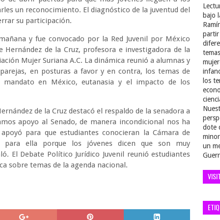
Lectu
rles un reconocimiento. El diagnóstico de la juventud del
bajo 
errar su participación.
Ramír
parti
a mañana y fue convocado por la Red Juvenil por México
difer
e Hernández de la Cruz, profesora e investigadora de la
temas
iación Mujer Suriana A.C. La dinámica reunió a alumnas y
mujer
arejas, en posturas a favor y en contra, los temas de
infan
los t
de mandato en México, eutanasia y el impacto de los
econo
cienci
Nuest
ernández de la Cruz destacó el respaldo de la senadora a
persp
citamos apoyo al Senado, de manera incondicional nos ha
dote 
s apoyó para que estudiantes conocieran la Cámara de
minor
 para ella porque los jóvenes dicen que son muy
un me
ó. El Debate Político Jurídico Juvenil reunió estudiantes
Guerr
lica sobre temas de la agenda nacional.
VISI
ETI