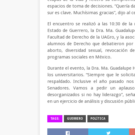
espacios de toma de decisiones. “Quería da
sur es clave. Muchísimas gracias”, dijo al c
El encuentro se realizó a las 10:30 de l
Estado de Guerrero, la Dra. Ma. Guadalup
Facultad de Derecho de la UAGro, y la asoc
alumnos de Derecho que debatieron por p
aborto, diversidad sexual, revocación 
programas sociales en México.
Durante el evento, la Dra. Ma. Guadalupe H
los universitarios. “Siempre que le soli
respaldado. Inclusive el año pasado no
Senadores. Vamos a pedir un aplauso
desorganizados si no hay liderazgo”, señal
en un ejercicio de análisis y discusión púb
TAGS:
GUERRERO
POLÍTICA