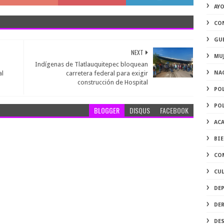
AY
CO
GU
NEXT
MU
Indígenas de Tlatlauquitepec bloquean
al
carretera federal para exigir
NA
construcción de Hospital
PO
PO
BLOGGER
DISQUS
FACEBOOK
AC
BI
CO
CU
DE
DE
DE