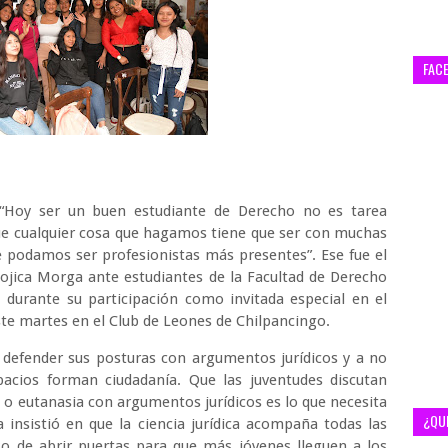
FAC
.-“Hoy ser un buen estudiante de Derecho no es tarea
que cualquier cosa que hagamos tiene que ser con muchas
 podamos ser profesionistas más presentes”. Ese fue el
ojica Morga ante estudiantes de la Facultad de Derecho
 durante su participación como invitada especial en el
este martes en el Club de Leones de Chilpancingo.
 defender sus posturas con argumentos jurídicos y a no
spacios forman ciudadanía. Que las juventudes discutan
 o eutanasia con argumentos jurídicos es lo que necesita
¿QU
a insistió en que la ciencia jurídica acompaña todas las
so de abrir puertas para que más jóvenes lleguen a los