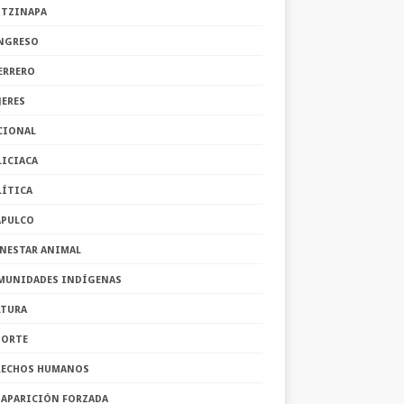
OTZINAPA
NGRESO
ERRERO
JERES
CIONAL
LICIACA
LÍTICA
APULCO
ENESTAR ANIMAL
MUNIDADES INDÍGENAS
LTURA
PORTE
RECHOS HUMANOS
SAPARICIÓN FORZADA