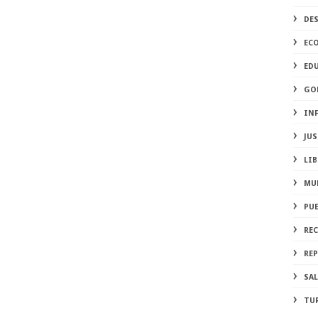
DE
EC
ED
GO
IN
JUS
LIB
MU
PU
RE
REP
SA
TU