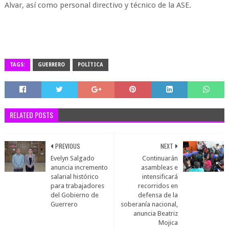
Alvar, así como personal directivo y técnico de la ASE.
TAGS:
GUERRERO
POLÍTICA
RELATED POSTS
PREVIOUS
NEXT
Evelyn Salgado
Continuarán
anuncia incremento
asambleas e
salarial histórico
intensificará
para trabajadores
recorridos en
del Gobierno de
defensa de la
Guerrero
soberanía nacional,
anuncia Beatriz
Mojica