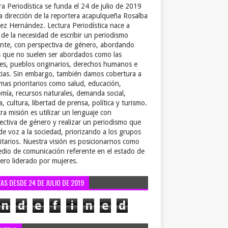
ra Periodística se funda el 24 de julio de 2019
la dirección de la reportera acapulqueña Rosalba
ez Hernández. Lectura Periodística nace a
r de la necesidad de escribir un periodismo
ente, con perspectiva de género, abordando
 que no suelen ser abordados como las
es, pueblos originarios, derechos humanos e
cias. Sin embargo, también damos cobertura a
emas prioritarios como salud, educación,
mía, recursos naturales, demanda social,
a, cultura, libertad de prensa, política y turismo.
ra misión es utilizar un lenguaje con
ectiva de género y realizar un periodismo que
de voz a la sociedad, priorizando a los grupos
itarios. Nuestra visión es posicionarnos como
dio de comunicación referente en el estado de
ero liderado por mujeres.
TAS DESDE 24 DE JULIO DE 2019
n
d
e
f
i
n
e
d