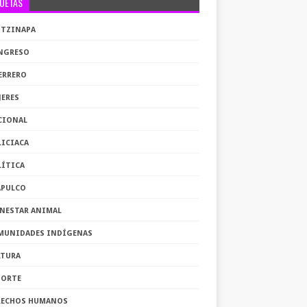
QUETAS
OTZINAPA
NGRESO
ERRERO
JERES
CIONAL
LICIACA
LÍTICA
APULCO
ENESTAR ANIMAL
MUNIDADES INDÍGENAS
LTURA
PORTE
RECHOS HUMANOS