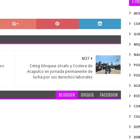
ETI
AY
CO
GU
MU
NA
NEXT
PO
pos
Ceteg bloquea zócalo y Costera de
Acapulco en jornada permanente de
PO
lucha por sus derechos laborales
AC
BLOGGER
DISQUS
FACEBOOK
BI
CO
CU
DE
DE