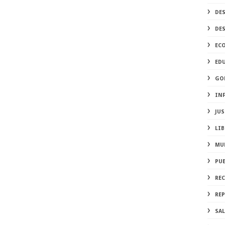
DE
DE
EC
ED
GO
IN
JUS
LIB
MU
PU
RE
REP
SA