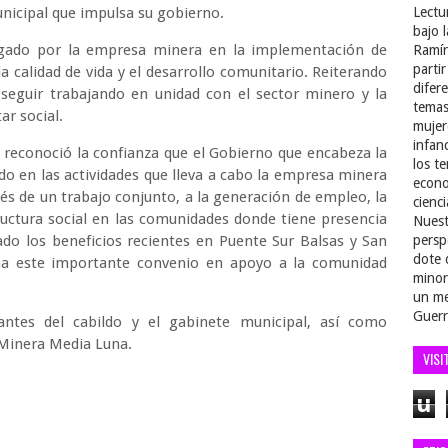
nicipal que impulsa su gobierno.
Lectu
bajo 
rgado por la empresa minera en la implementación de
Ramír
parti
la calidad de vida y el desarrollo comunitario. Reiterando
difer
 seguir trabajando en unidad con el sector minero y la
temas
ar social.
mujer
infan
, reconoció la confianza que el Gobierno que encabeza la
los t
do en las actividades que lleva a cabo la empresa minera
econo
vés de un trabajo conjunto, a la generación de empleo, la
cienci
ructura social en las comunidades donde tiene presencia
Nuest
o los beneficios recientes en Puente Sur Balsas y San
persp
dote 
ma este importante convenio en apoyo a la comunidad
minor
un me
Guerr
antes del cabildo y el gabinete municipal, así como
 Minera Media Luna.
VISI
u