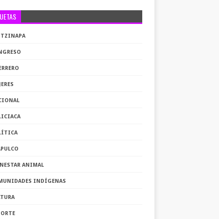
QUETAS
OTZINAPA
NGRESO
ERRERO
JERES
CIONAL
LICIACA
LÍTICA
APULCO
ENESTAR ANIMAL
MUNIDADES INDÍGENAS
LTURA
PORTE