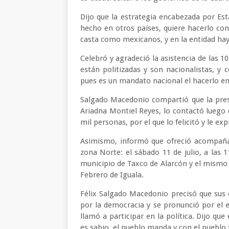
Dijo que la estrategia encabezada por Est
hecho en otros países, quiere hacerlo con
casta como mexicanos, y en la entidad hay 
Celebró y agradeció la asistencia de las 
están politizadas y son nacionalistas, y
pues es un mandato nacional el hacerlo en
Salgado Macedonio compartió que la pres
Ariadna Montiel Reyes, lo contactó luego 
mil personas, por el que lo felicitó y le ex
Asimismo, informó que ofreció acompaña
zona Norte: el sábado 11 de julio, a las 
municipio de Taxco de Alarcón y el mismo dí
Febrero de Iguala.
Félix Salgado Macedonio precisó que sus
por la democracia y se pronunció por el 
llamó a participar en la política. Dijo qu
es sabio, el pueblo manda y con el pueblo 