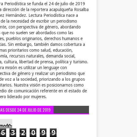
ra Periodística se funda el 24 de julio de 2019
la dirección de la reportera acapulqueña Rosalba
ez Hernández. Lectura Periodística nace a
r de la necesidad de escribir un periodismo
ente, con perspectiva de género, abordando
 que no suelen ser abordados como las
es, pueblos originarios, derechos humanos e
cias. Sin embargo, también damos cobertura a
emas prioritarios como salud, educación,
mía, recursos naturales, demanda social,
a, cultura, libertad de prensa, política y turismo.
ra misión es utilizar un lenguaje con
ectiva de género y realizar un periodismo que
de voz a la sociedad, priorizando a los grupos
itarios. Nuestra visión es posicionarnos como
dio de comunicación referente en el estado de
ero liderado por mujeres.
TAS DESDE 24 DE JULIO DE 2019
6
3
2
0
9
9