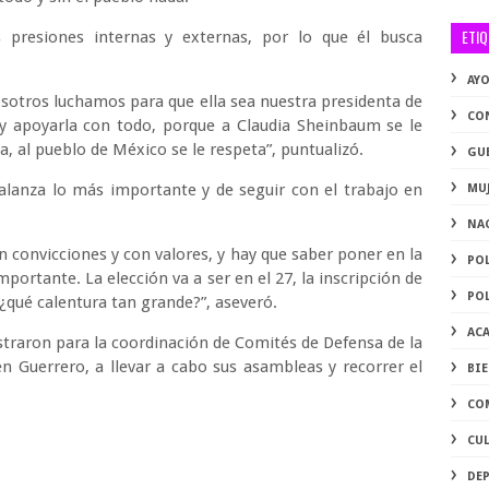
ETI
 presiones internas y externas, por lo que él busca
AY
osotros luchamos para que ella sea nuestra presidenta de
CO
 y apoyarla con todo, porque a Claudia Sheinbaum se le
a, al pueblo de México se le respeta”, puntualizó.
GU
lanza lo más importante y de seguir con el trabajo en
MU
NA
n convicciones y con valores, y hay que saber poner en la
PO
rtante. La elección va a ser en el 27, la inscripción de
PO
¿qué calentura tan grande?”, aseveró.
AC
istraron para la coordinación de Comités de Defensa de la
n Guerrero, a llevar a cabo sus asambleas y recorrer el
BI
CO
CU
DE