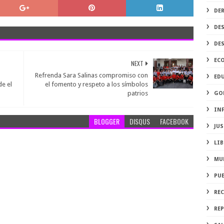
DE
DE
DE
EC
NEXT
Refrenda Sara Salinas compromiso con
ED
e el
el fomento y respeto a los símbolos
patrios
GO
IN
BLOGGER
DISQUS
FACEBOOK
JUS
LIB
MU
PU
RE
REP