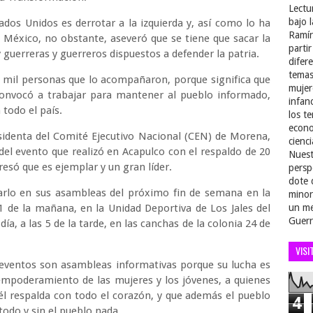
Lectu
bajo 
ados Unidos es derrotar a la izquierda y, así como lo ha
Ramír
 México, no obstante, aseveró que se tiene que sacar la
parti
guerreras y guerreros dispuestos a defender la patria.
difer
temas
10 mil personas que lo acompañaron, porque significa que
mujer
 convocó a trabajar para mantener al pueblo informado,
infan
 todo el país.
los t
econo
identa del Comité Ejecutivo Nacional (CEN) de Morena,
cienci
del evento que realizó en Acapulco con el respaldo de 20
Nuest
presó que es ejemplar y un gran líder.
persp
dote 
rlo en sus asambleas del próximo fin de semana en la
minor
11 de la mañana, en la Unidad Deportiva de Los Jales del
un me
Guerr
a, a las 5 de la tarde, en las canchas de la colonia 24 de
VISI
 eventos son asambleas informativas porque su lucha es
empoderamiento de las mujeres y los jóvenes, a quienes
e él respalda con todo el corazón, y que además el pueblo
4
todo y sin el pueblo nada.