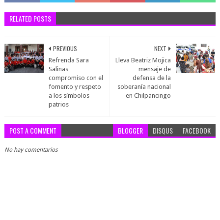
RELATED POSTS
PREVIOUS
NEXT
Refrenda Sara
Lleva Beatriz Mojica
Salinas
mensaje de
compromiso con el
defensa de la
fomento y respeto
soberanía nacional
a los símbolos
en Chilpancingo
patrios
POST A COMMENT
BLOGGER
DISQUS
FACEBOOK
No hay comentarios