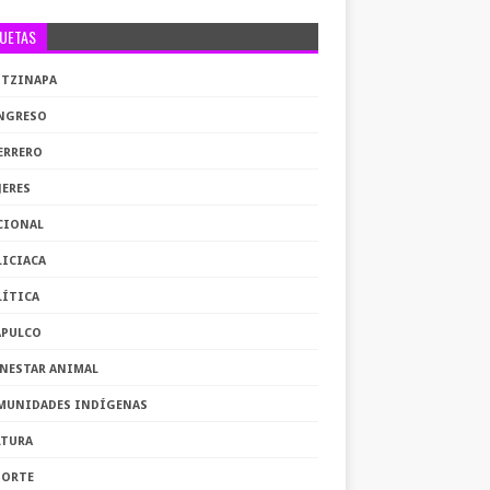
QUETAS
OTZINAPA
NGRESO
ERRERO
JERES
CIONAL
LICIACA
LÍTICA
APULCO
ENESTAR ANIMAL
MUNIDADES INDÍGENAS
LTURA
PORTE