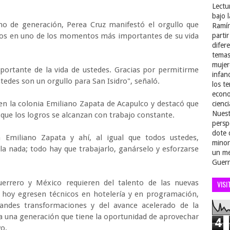
Lectu
bajo 
ino de generación, Perea Cruz manifestó el orgullo que
Ramír
dos en uno de los momentos más importantes de su vida
parti
difer
temas
mujer
portante de la vida de ustedes. Gracias por permitirme
infan
edes son un orgullo para San Isidro", señaló.
los t
econo
en la colonia Emiliano Zapata de Acapulco y destacó que
cienci
Nuest
 que los logros se alcanzan con trabajo constante.
persp
dote 
a Emiliano Zapata y ahí, al igual que todos ustedes,
minor
a nada; todo hay que trabajarlo, ganárselo y esforzarse
un me
Guerr
errero y México requieren del talento de las nuevas
VISI
hoy egresen técnicos en hotelería y en programación,
ndes transformaciones y del avance acelerado de la
n a una generación que tiene la oportunidad de aprovechar
4
o.