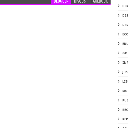
BLOGGER
DISQUS
FACEBOOK
DE
DE
DE
EC
ED
GO
IN
JUS
LIB
MU
PU
RE
REP