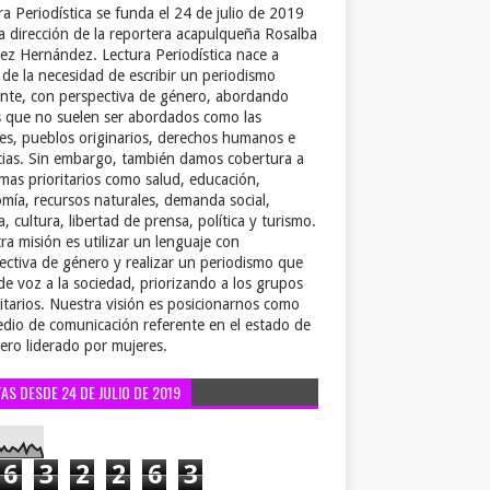
ra Periodística se funda el 24 de julio de 2019
la dirección de la reportera acapulqueña Rosalba
ez Hernández. Lectura Periodística nace a
r de la necesidad de escribir un periodismo
ente, con perspectiva de género, abordando
 que no suelen ser abordados como las
es, pueblos originarios, derechos humanos e
cias. Sin embargo, también damos cobertura a
emas prioritarios como salud, educación,
mía, recursos naturales, demanda social,
a, cultura, libertad de prensa, política y turismo.
ra misión es utilizar un lenguaje con
ectiva de género y realizar un periodismo que
de voz a la sociedad, priorizando a los grupos
itarios. Nuestra visión es posicionarnos como
dio de comunicación referente en el estado de
ero liderado por mujeres.
TAS DESDE 24 DE JULIO DE 2019
6
3
2
2
6
3