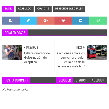
TAGS:
ACAPULCO
COVID-19
DERECHOS LABORALES
RELATED POSTS
PREVIOUS
NEXT
Fallece director de
Camiones amarillos
Gobernación de
vuelven a circular
Acapulco
en la ruta de la
“nueva normalidad"
POST A COMMENT
BLOGGER
DISQUS
FACEBOOK
No hay comentarios