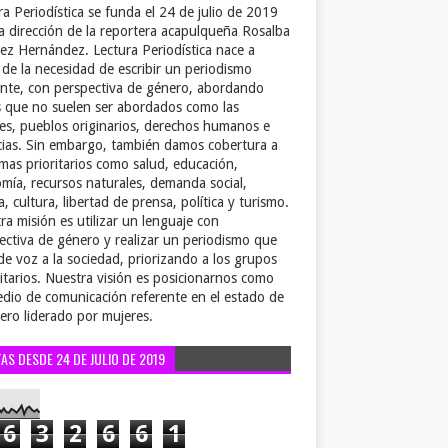
ra Periodística se funda el 24 de julio de 2019
la dirección de la reportera acapulqueña Rosalba
ez Hernández. Lectura Periodística nace a
r de la necesidad de escribir un periodismo
ente, con perspectiva de género, abordando
 que no suelen ser abordados como las
es, pueblos originarios, derechos humanos e
cias. Sin embargo, también damos cobertura a
emas prioritarios como salud, educación,
mía, recursos naturales, demanda social,
a, cultura, libertad de prensa, política y turismo.
ra misión es utilizar un lenguaje con
ectiva de género y realizar un periodismo que
de voz a la sociedad, priorizando a los grupos
itarios. Nuestra visión es posicionarnos como
dio de comunicación referente en el estado de
ero liderado por mujeres.
TAS DESDE 24 DE JULIO DE 2019
6
3
2
6
6
1