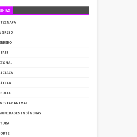
QUETAS
OTZINAPA
NGRESO
ERRERO
JERES
CIONAL
LICIACA
LÍTICA
APULCO
ENESTAR ANIMAL
MUNIDADES INDÍGENAS
LTURA
PORTE