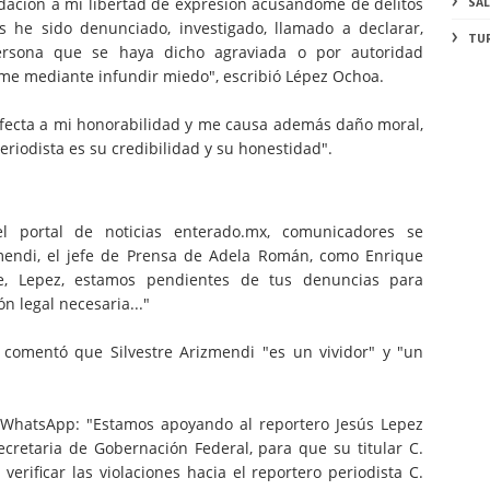
idación a mi libertad de expresión acusándome de delitos
SA
he sido denunciado, investigado, llamado a declarar,
TU
ersona que se haya dicho agraviada o por autoridad
me mediante infundir miedo", escribió Lépez Ochoa.
afecta a mi honorabilidad y me causa además daño moral,
eriodista es su credibilidad y su honestidad".
l portal de noticias enterado.mx, comunicadores se
zmendi, el jefe de Prensa de Adela Román, como Enrique
te, Lepez, estamos pendientes de tus denuncias para
ón legal necesaria..."
 comentó que Silvestre Arizmendi "es un vividor" y "un
 WhatsApp: "Estamos apoyando al reportero Jesús Lepez
cretaria de Gobernación Federal, para que su titular C.
rificar las violaciones hacia el reportero periodista C.