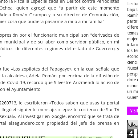
to la Fiscalía Especializada en Delitos contra Periodistas
Lectu
 Ochoa, quien agregó que "a partir de este momento
bajo 
l Adela Román Ocampo y a su director de Comunicación,
Ramír
uier cosa que pudiera pasarme a mí o a mi familia".
parti
difer
temas
expresión por el funcionario municipal son "derivados de
mujer
ón municipal y de su labor como servidor público, en mi
infan
ódicos de diferentes regiones del estado de Guerrero, y
los t
.
econo
cienci
Nuest
o fue «Los zopilotes del Papagayo», en la cual señala que
persp
e la alcaldesa, Adela Román, por encima de la difusión de
dote 
de Covid-19, recordó que Silvestre Arizmendi lo acusó de
minor
 con el Ayuntamiento.
un me
Guerr
2260713, le escribieron «Todos saben que usas tu portal
 llegó el siguiente mensaje: «Lepez te corrieron de Sur TV
VISI
sexual». Al investigar en Google, encontró que se trata de
tal elsegundero.com propiedad del Jefe de prensa en
4