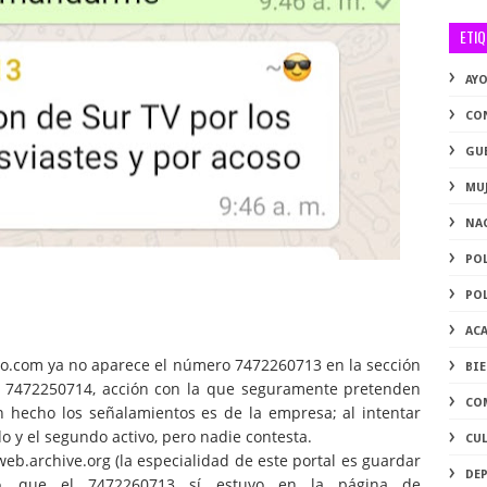
ETI
AY
CO
GU
MU
NA
PO
PO
AC
ero.com ya no aparece el número 7472260713 en la sección
BI
el 7472250714, acción con la que seguramente pretenden
CO
hecho los señalamientos es de la empresa; al intentar
o y el segundo activo, pero nadie contesta.
CU
web.archive.org (la especialidad de este portal es guardar
DE
cto, que el 7472260713 sí estuvo en la página de