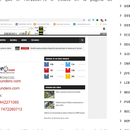
DE
DE
DE
EC
ED
GO
IN
JUS
LIB
MU
PU
RE
REP