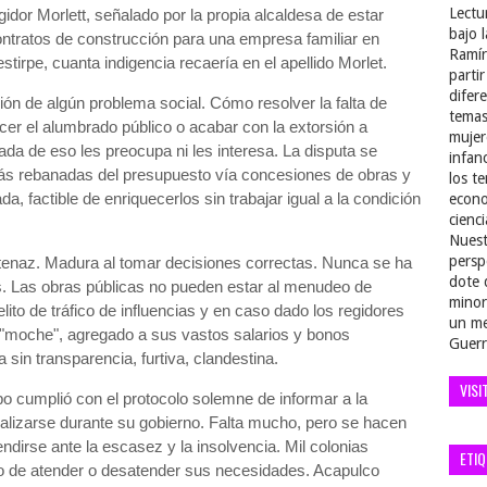
Lectu
gidor Morlett, señalado por la propia alcaldesa de estar
bajo 
ntratos de construcción para una empresa familiar en
Ramír
stirpe, cuanta indigencia recaería en el apellido Morlet.
parti
difer
ón de algún problema social. Cómo resolver la falta de
temas
cer el alumbrado público o acabar con la extorsión a
mujer
ada de eso les preocupa ni les interesa. La disputa se
infan
, más rebanadas del presupuesto vía concesiones de obras y
los t
da, factible de enriquecerlos sin trabajar igual a la condición
econo
cienci
Nuest
persp
enaz. Madura al tomar decisiones correctas. Nunca se ha
dote 
s. Las obras públicas no pueden estar al menudeo de
minor
lito de tráfico de influencias y en caso dado los regidores
un me
n "moche", agregado a sus vastos salarios y bonos
Guerr
sin transparencia, furtiva, clandestina.
VISI
cumplió con el protocolo solemne de informar a la
ealizarse durante su gobierno. Falta mucho, pero se hacen
endirse ante la escasez y la insolvencia. Mil colonias
ETI
ito de atender o desatender sus necesidades. Acapulco