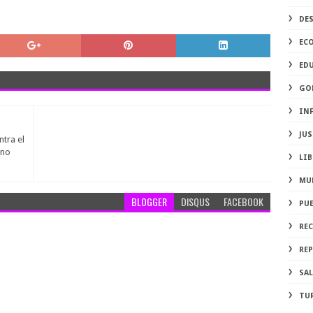
DE
EC
ED
GO
IN
JUS
ntra el
rno
LIB
MU
BLOGGER
DISQUS
FACEBOOK
PU
RE
REP
SA
TU