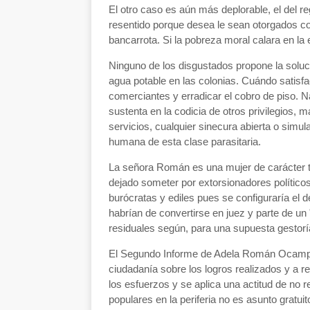
El otro caso es aún más deplorable, el del re
resentido porque desea le sean otorgados co
bancarrota. Si la pobreza moral calara en la e
Ninguno de los disgustados propone la soluci
agua potable en las colonias. Cuándo satisfa
comerciantes y erradicar el cobro de piso. N
sustenta en la codicia de otros privilegios
servicios, cualquier sinecura abierta o simula
humana de esta clase parasitaria.
La señora Román es una mujer de carácter t
dejado someter por extorsionadores político
burócratas y ediles pues se configuraría el de
habrían de convertirse en juez y parte de u
residuales según, para una supuesta gestoría 
El Segundo Informe de Adela Román Ocampo 
ciudadanía sobre los logros realizados y a r
los esfuerzos y se aplica una actitud de no r
populares en la periferia no es asunto gratu