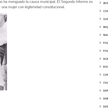
no ha menguado la causa municipal. El Segundo Informe es
AY
r una mujer con legitimidad constitucional.
CO
GU
MU
NA
PO
PO
AC
BI
CO
CU
DE
DE
DE