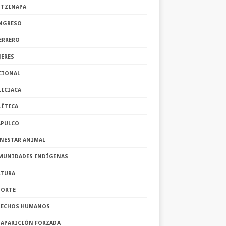
OTZINAPA
NGRESO
ERRERO
JERES
CIONAL
LICIACA
LÍTICA
APULCO
ENESTAR ANIMAL
MUNIDADES INDÍGENAS
LTURA
PORTE
RECHOS HUMANOS
SAPARICIÓN FORZADA