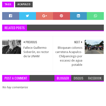
TAGS:
ACAPULCO
RELATED POSTS
PREVIOUS
NEXT
Fallece Guillermo
Bloquean colonos
Soberón, ex rector
carretera Acapulco-
de la UNAM
Chilpancingo por
escasez de agua
potable
POST A COMMENT
BLOGGER
DISQUS
FACEBOOK
No hay comentarios