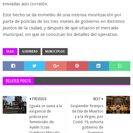
enviadas aún corralón.
Este hecho se da enmedio de una intensa movilización por
parte de policías de los tres niveles de gobierno en distintos
puntos de la ciudad, y después de que sitiaron el mercado
municipal, sin que se conozcan los detalles del operativo.
TAGS:
GUERRERO
MUNICIPIOS
RELATED POSTS
PREVIOUS
NEXT
Iguala se suma a la
Suspender festejos
exigencia de
de Día de Muertos
justicia por
y a la Virgen, por
feminicidio de
Covid-19, exhorta
Ayelin Iczae
gobierno de
Gutiérrez Marcelo
Guerrero