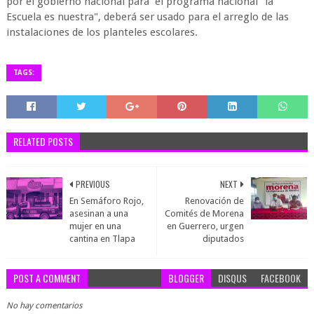
por el gobierno nacional para el programa nacional "la
Escuela es nuestra", deberá ser usado para el arreglo de las
instalaciones de los planteles escolares.
TAGS:
RELATED POSTS
PREVIOUS
NEXT
En Semáforo Rojo,
Renovación de
asesinan a una
Comités de Morena
mujer en una
en Guerrero, urgen
cantina en Tlapa
diputados
POST A COMMENT
BLOGGER
DISQUS
FACEBOOK
No hay comentarios