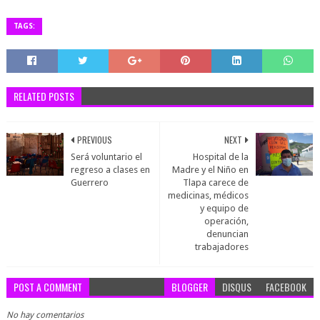
TAGS:
RELATED POSTS
PREVIOUS
NEXT
Será voluntario el
Hospital de la
regreso a clases en
Madre y el Niño en
Guerrero
Tlapa carece de
medicinas, médicos
y equipo de
operación,
denuncian
trabajadores
POST A COMMENT
BLOGGER
DISQUS
FACEBOOK
No hay comentarios