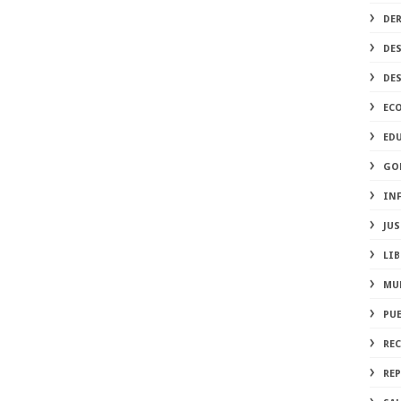
DE
DE
DE
EC
ED
GO
IN
JUS
LIB
MU
PU
RE
REP