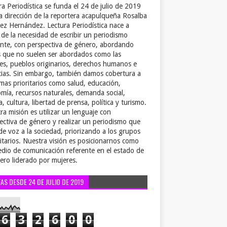
ra Periodística se funda el 24 de julio de 2019
la dirección de la reportera acapulqueña Rosalba
ez Hernández. Lectura Periodística nace a
r de la necesidad de escribir un periodismo
ente, con perspectiva de género, abordando
 que no suelen ser abordados como las
es, pueblos originarios, derechos humanos e
cias. Sin embargo, también damos cobertura a
emas prioritarios como salud, educación,
mía, recursos naturales, demanda social,
a, cultura, libertad de prensa, política y turismo.
ra misión es utilizar un lenguaje con
ectiva de género y realizar un periodismo que
de voz a la sociedad, priorizando a los grupos
itarios. Nuestra visión es posicionarnos como
dio de comunicación referente en el estado de
ero liderado por mujeres.
TAS DESDE 24 DE JULIO DE 2019
6
3
2
6
0
0