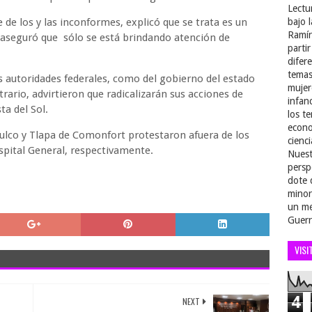
Lectu
de los y las inconformes, explicó que se trata es un
bajo 
Ramír
 aseguró que sólo se está brindando atención de
parti
difer
temas
s autoridades federales, como del gobierno del estado
mujer
rario, advirtieron que radicalizarán sus acciones de
infan
ta del Sol.
los t
econo
lco y Tlapa de Comonfort protestaron afuera de los
cienci
pital General, respectivamente.
Nuest
persp
dote 
minor
un me
Guerr
VISI
4
NEXT