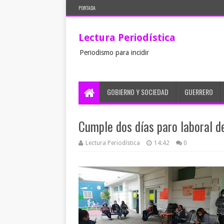
PORTADA
Lectura Periodística
Periodismo para incidir
GOBIERNO Y SOCIEDAD
GUERRERO
Cumple dos días paro laboral d
Lectura Periodística
14:42
0