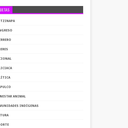
QUETAS
OTZINAPA
NGRESO
ERRERO
JERES
CIONAL
LICIACA
LÍTICA
APULCO
ENESTAR ANIMAL
MUNIDADES INDÍGENAS
LTURA
PORTE