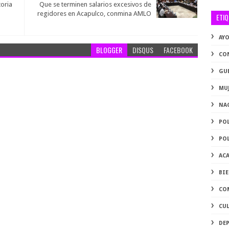
oria
Que se terminen salarios excesivos de
regidores en Acapulco, conmina AMLO
ETI
AY
BLOGGER
DISQUS
FACEBOOK
CO
GU
MU
NA
PO
PO
AC
BI
CO
CU
DE