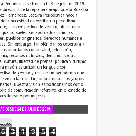
ra Periodística se funda el 24 de julio de 2019
la dirección de la reportera acapulqueña Rosalba
ez Hernández. Lectura Periodística nace a
r de la necesidad de escribir un periodismo
ente, con perspectiva de género, abordando
 que no suelen ser abordados como las
es, pueblos originarios, derechos humanos e
cias. Sin embargo, también damos cobertura a
emas prioritarios como salud, educación,
mía, recursos naturales, demanda social,
a, cultura, libertad de prensa, política y turismo.
ra misión es utilizar un lenguaje con
ectiva de género y realizar un periodismo que
de voz a la sociedad, priorizando a los grupos
itarios. Nuestra visión es posicionarnos como
dio de comunicación referente en el estado de
ero liderado por mujeres.
TAS DESDE 24 DE JULIO DE 2019
6
3
1
9
5
4