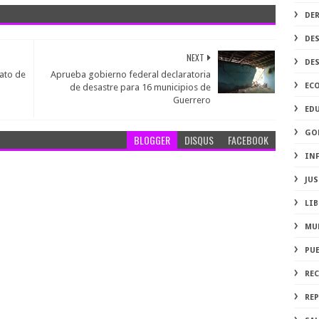
DE
DE
NEXT
DE
ato de
Aprueba gobierno federal declaratoria
EC
de desastre para 16 municipios de
Guerrero
ED
GO
BLOGGER
DISQUS
FACEBOOK
IN
JUS
LIB
MU
PU
RE
REP