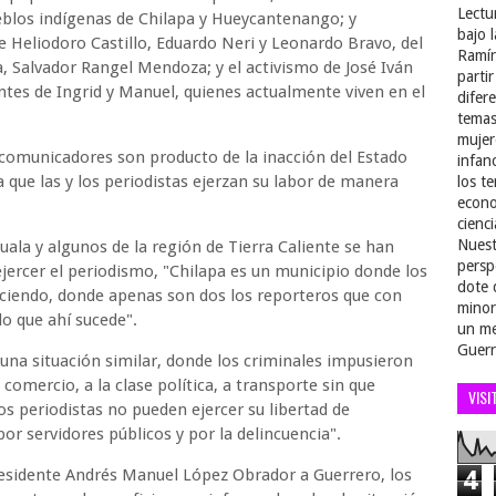
Lectu
ueblos indígenas de Chilapa y Hueycantenango; y
bajo 
de Heliodoro Castillo, Eduardo Neri y Leonardo Bravo, del
Ramír
, Salvador Rangel Mendoza; y el activismo de José Iván
parti
ntes de Ingrid y Manuel, quienes actualmente viven en el
difer
temas
mujer
comunicadores son producto de la inacción del Estado
infan
a que las y los periodistas ejerzan su labor de manera
los t
econo
cienci
Nuest
ala y algunos de la región de Tierra Caliente se han
persp
ejercer el periodismo, "Chilapa es un municipio donde los
dote 
iendo, donde apenas son dos los reporteros que con
minor
o que ahí sucede".
un me
Guerr
e una situación similar, donde los criminales impusieron
 comercio, a la clase política, a transporte sin que
VISI
os periodistas no pueden ejercer su libertad de
or servidores públicos y por la delincuencia".
Presidente Andrés Manuel López Obrador a Guerrero, los
4