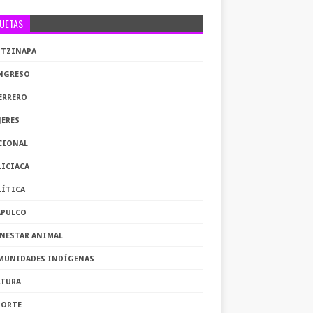
QUETAS
OTZINAPA
NGRESO
ERRERO
JERES
CIONAL
LICIACA
LÍTICA
APULCO
ENESTAR ANIMAL
MUNIDADES INDÍGENAS
LTURA
PORTE