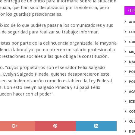
e entrega de un oficio para informarle sobre la situación
uala, que han sido desplazados por la violencia, pero
ETI
or los guardias presidenciales.
AY
éxico de lo que pudiera pasar a los comunicadores y sus
 de seguridad para realizar su trabajo: informar.
CO
GU
distas por parte de la delincuencia organizada, la mayoría
encia laboral ya que no ofrecen un salario profesional a
MU
restaciones sociales a las que obliga la constitución.
NA
ro, "cuyos propietarios son el senador Félix Salgado
PO
a, Evelyn Salgado Pineda, quienes desaparecieron este
guen su indemnización como lo establece la Ley Federal
PO
s. Con esto Evelyn Salgado Pineda y su papá Félix
AC
ueden hacer con el poder".
BI
CO
CU
DE