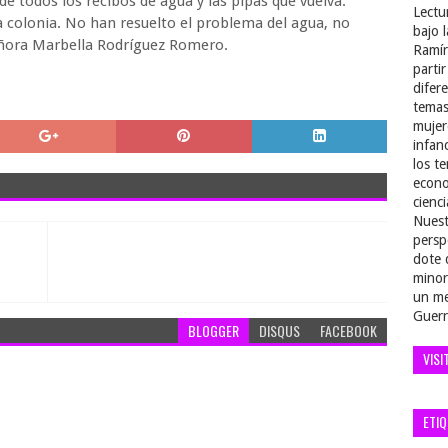
 de todos los recibos de agua y las pipas que vuelva.
Lectu
 colonia. No han resuelto el problema del agua, no
bajo 
señora Marbella Rodríguez Romero.
Ramír
parti
difer
temas
mujer
infan
los t
econo
cienci
Nuest
persp
dote 
minor
un me
Guerr
BLOGGER
DISQUS
FACEBOOK
VISI
ETI