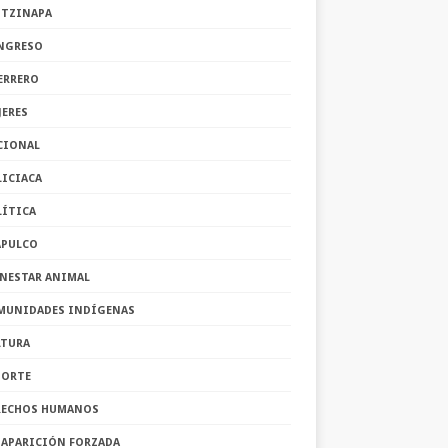
OTZINAPA
NGRESO
ERRERO
JERES
CIONAL
LICIACA
LÍTICA
APULCO
ENESTAR ANIMAL
MUNIDADES INDÍGENAS
LTURA
PORTE
RECHOS HUMANOS
SAPARICIÓN FORZADA