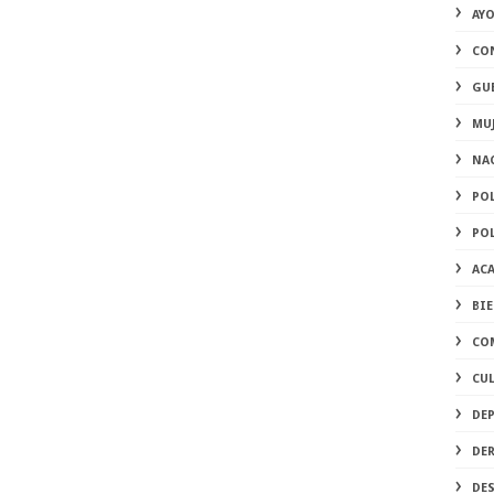
AY
CO
GU
MU
NA
PO
PO
AC
BI
CO
CU
DE
DE
DE