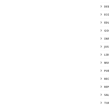
DE
EC
ED
GO
IN
JUS
LIB
MU
PU
RE
REP
SA
TU