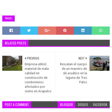
TAGS:
RELATED POSTS
PREVIOUS
NEXT
Empresa utilizó
Rescatan el cuerpo
material de mala
de un maestro de
calidad en
ski acuático en la
construcción de
laguna de Tres
condominios
Palos
afectados por
sismo en Acapulco
POST A COMMENT
BLOGGER
DISQUS
FACEBOOK