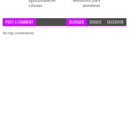
agua potable en
Metlatonoc para
colonias
atenderlas
POST A COMMENT
BLOGGER
DISQUS
FACEBOOK
No hay comentarios