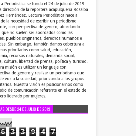
ra Periodística se funda el 24 de julio de 2019
la dirección de la reportera acapulqueña Rosalba
ez Hernández. Lectura Periodística nace a
r de la necesidad de escribir un periodismo
ente, con perspectiva de género, abordando
 que no suelen ser abordados como las
es, pueblos originarios, derechos humanos e
cias. Sin embargo, también damos cobertura a
emas prioritarios como salud, educación,
mía, recursos naturales, demanda social,
a, cultura, libertad de prensa, política y turismo.
ra misión es utilizar un lenguaje con
ectiva de género y realizar un periodismo que
de voz a la sociedad, priorizando a los grupos
itarios. Nuestra visión es posicionarnos como
dio de comunicación referente en el estado de
ero liderado por mujeres.
TAS DESDE 24 DE JULIO DE 2019
6
3
3
9
4
7