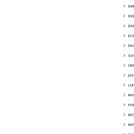
DE
DE
DE
EC
ED
GO
IN
JUS
LIB
MU
PU
RE
REP