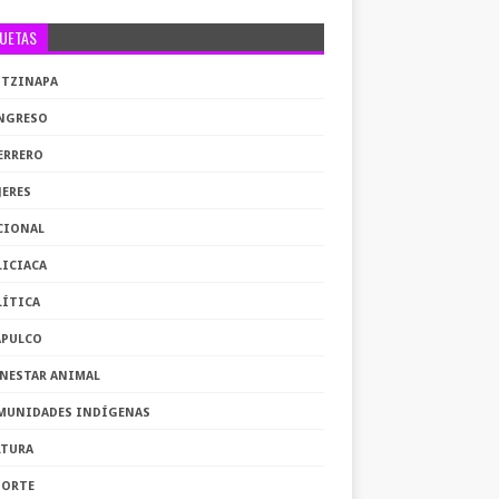
QUETAS
OTZINAPA
NGRESO
ERRERO
JERES
CIONAL
LICIACA
LÍTICA
APULCO
ENESTAR ANIMAL
MUNIDADES INDÍGENAS
LTURA
PORTE