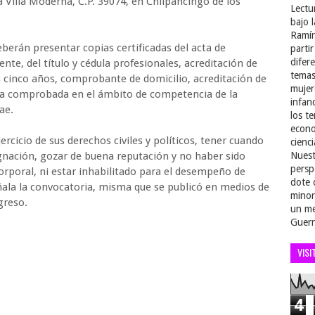
 Villa Moderna, C.P. 39074, en Chilpancingo de los
Lectu
bajo 
Ramír
berán presentar copias certificadas del acta de
parti
difer
ente, del título y cédula profesionales, acreditación de
temas
s cinco años, comprobante de domicilio, acreditación de
mujer
ia comprobada en el ámbito de competencia de la
infan
ae.
los t
econo
ercicio de sus derechos civiles y políticos, tener cuando
cienci
gnación, gozar de buena reputación y no haber sido
Nuest
persp
rporal, ni estar inhabilitado para el desempeño de
dote 
ñala la convocatoria, misma que se publicó en medios de
minor
greso.
un me
Guerr
VISI
4