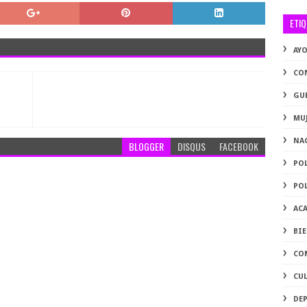
ETI
AY
CO
GU
MU
NA
BLOGGER
DISQUS
FACEBOOK
PO
PO
AC
BI
CO
CU
DE