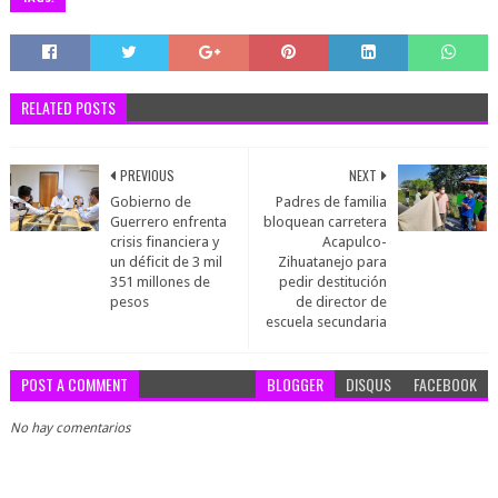
RELATED POSTS
PREVIOUS
NEXT
Gobierno de
Padres de familia
Guerrero enfrenta
bloquean carretera
crisis financiera y
Acapulco-
un déficit de 3 mil
Zihuatanejo para
351 millones de
pedir destitución
pesos
de director de
escuela secundaria
POST A COMMENT
BLOGGER
DISQUS
FACEBOOK
No hay comentarios