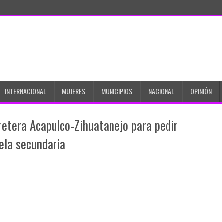
INTERNACIONAL
MUJERES
MUNICIPIOS
NACIONAL
OPINIÓN
retera Acapulco-Zihuatanejo para pedir
uela secundaria