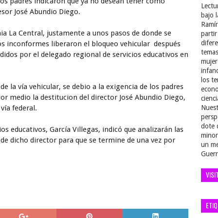
los padres indicaron que ya no desean tener como
Lectu
fesor José Abundio Diego.
bajo 
Ramír
onia La Central, justamente a unos pasos de donde se
parti
difer
los inconformes liberaron el bloqueo vehicular después
temas
ndidos por el delegado regional de servicios educativos en
mujer
infan
los t
de la vía vehicular, se debio a la exigencia de los padres
econo
or medio la destitucion del director José Abundio Diego,
cienci
vía federal.
Nuest
persp
dote 
ios educativos, García Villegas, indicó que analizarán las
minor
e dicho director para que se termine de una vez por
un me
Guerr
VISI
ETI