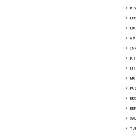
DE
EC
ED
GO
IN
JUS
LIB
MU
PU
RE
REP
SA
TU