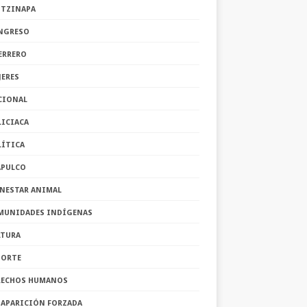
OTZINAPA
NGRESO
ERRERO
JERES
CIONAL
LICIACA
LÍTICA
APULCO
ENESTAR ANIMAL
MUNIDADES INDÍGENAS
LTURA
PORTE
RECHOS HUMANOS
SAPARICIÓN FORZADA