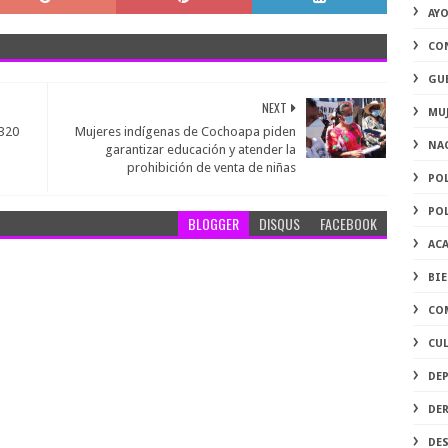
AY
CO
GU
NEXT
MU
 320
Mujeres indígenas de Cochoapa piden
NA
a
garantizar educación y atender la
prohibición de venta de niñas
PO
PO
BLOGGER
DISQUS
FACEBOOK
AC
BI
CO
CU
DE
DE
DE