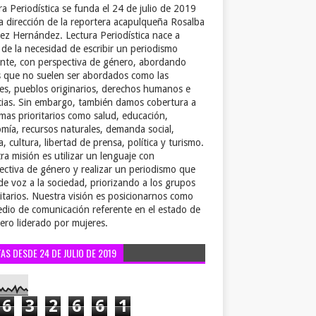
ra Periodística se funda el 24 de julio de 2019
la dirección de la reportera acapulqueña Rosalba
ez Hernández. Lectura Periodística nace a
r de la necesidad de escribir un periodismo
ente, con perspectiva de género, abordando
 que no suelen ser abordados como las
es, pueblos originarios, derechos humanos e
cias. Sin embargo, también damos cobertura a
emas prioritarios como salud, educación,
mía, recursos naturales, demanda social,
a, cultura, libertad de prensa, política y turismo.
ra misión es utilizar un lenguaje con
ectiva de género y realizar un periodismo que
de voz a la sociedad, priorizando a los grupos
itarios. Nuestra visión es posicionarnos como
dio de comunicación referente en el estado de
ero liderado por mujeres.
TAS DESDE 24 DE JULIO DE 2019
6
3
2
6
6
1