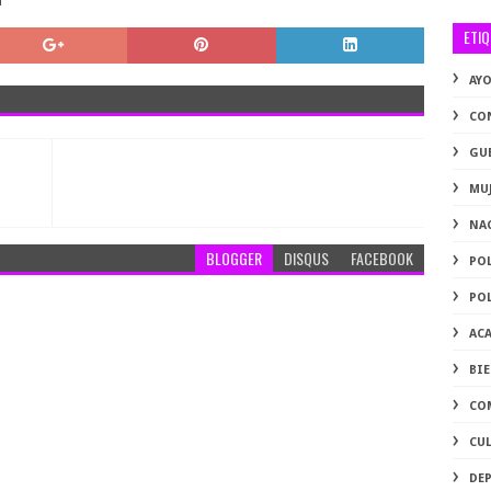
ETI
AY
CO
GU
MU
NA
BLOGGER
DISQUS
FACEBOOK
PO
PO
AC
BI
CO
CU
DE