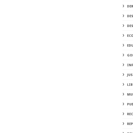
DE
DE
DE
EC
ED
GO
IN
JUS
LIB
MU
PU
RE
REP