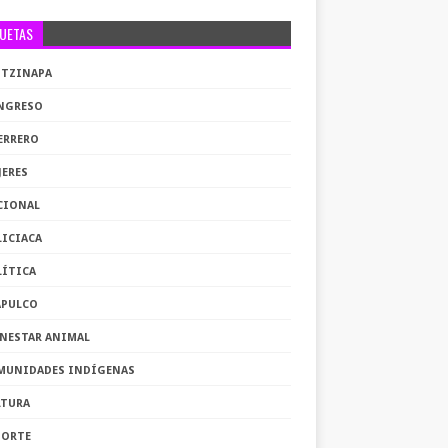
QUETAS
OTZINAPA
NGRESO
ERRERO
JERES
CIONAL
LICIACA
LÍTICA
APULCO
ENESTAR ANIMAL
MUNIDADES INDÍGENAS
LTURA
PORTE