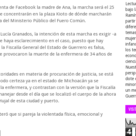
Lectu
enta de Facebook la madre de Ana, la marcha será el 25
bajo 
se concentrarán en la plaza Kioto de dónde marcharán
Ramír
a del Ministerio Público del Fuero Común.
parti
difer
temas
 Lucía Granados, la intención de esta marcha es exigir -a
mujer
ue haya esclarecimiento en el caso, puesto que hay
infan
la Fiscalía General del Estado de Guerrero es falsa,
los t
e provocaron la muerte de la enfermera de 34 años de
econo
cienci
Nuest
persp
toridades en materia de procuración de justicia, se está
dote 
todo certeza ya en el estado de Michoacán ya se
minor
la enfermera, y contrastan con la versión que la Fiscalía
un me
anejar desde el día que se localizó el cuerpo de la ahora
Guerr
 Hujal de esta ciudad y puerto.
VISI
teró que si pareja la violentada física, emocional y
4