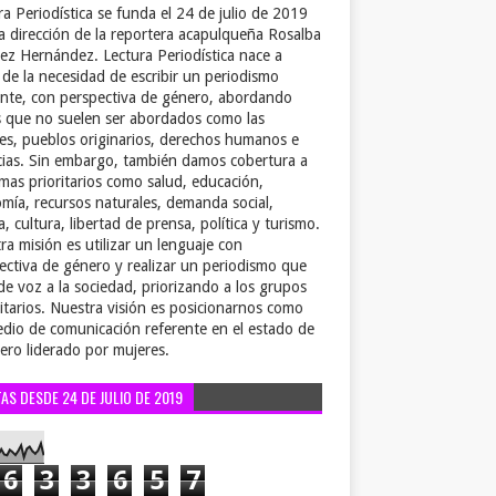
ra Periodística se funda el 24 de julio de 2019
la dirección de la reportera acapulqueña Rosalba
ez Hernández. Lectura Periodística nace a
r de la necesidad de escribir un periodismo
ente, con perspectiva de género, abordando
 que no suelen ser abordados como las
es, pueblos originarios, derechos humanos e
cias. Sin embargo, también damos cobertura a
emas prioritarios como salud, educación,
mía, recursos naturales, demanda social,
a, cultura, libertad de prensa, política y turismo.
ra misión es utilizar un lenguaje con
ectiva de género y realizar un periodismo que
de voz a la sociedad, priorizando a los grupos
itarios. Nuestra visión es posicionarnos como
dio de comunicación referente en el estado de
ero liderado por mujeres.
TAS DESDE 24 DE JULIO DE 2019
6
3
3
6
5
7