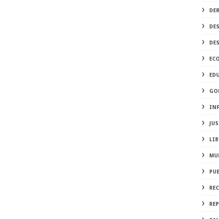
DE
DE
DE
EC
ED
GO
IN
JUS
LIB
MU
PU
RE
REP