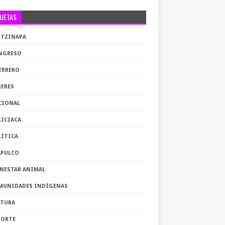
QUETAS
OTZINAPA
NGRESO
ERRERO
JERES
CIONAL
LICIACA
LÍTICA
APULCO
ENESTAR ANIMAL
MUNIDADES INDÍGENAS
LTURA
PORTE