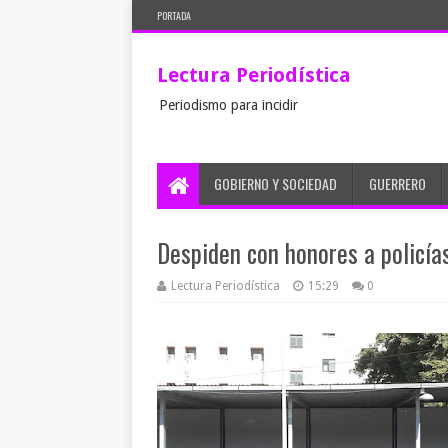
PORTADA
Lectura Periodística
Periodismo para incidir
GOBIERNO Y SOCIEDAD
GUERRERO
Despiden con honores a policía
Lectura Periodística
15:29
0