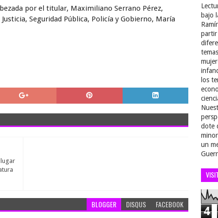
Lectu
ezada por el titular, Maximiliano Serrano Pérez,
bajo 
Justicia, Seguridad Pública, Policía y Gobierno, María
Ramír
parti
difer
temas
mujer
infan
los t
econo
cienci
Nuest
persp
dote 
minor
un me
Guerr
lugar
atura
VISI
BLOGGER
DISQUS
FACEBOOK
4