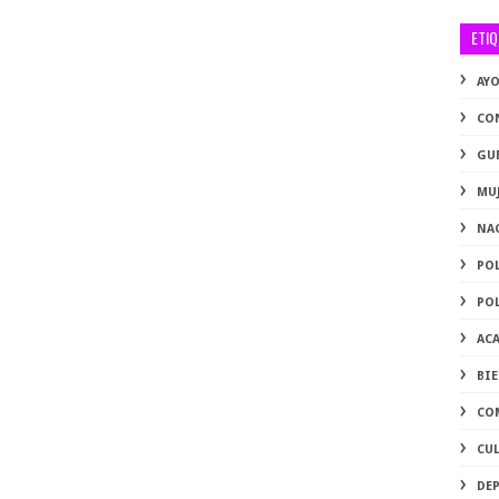
ETI
AY
CO
GU
MU
NA
PO
PO
AC
BI
CO
CU
DE