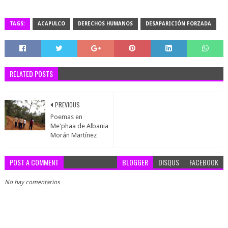
TAGS:
ACAPULCO
DERECHOS HUMANOS
DESAPARICIÓN FORZADA
RELATED POSTS
PREVIOUS
Poemas en
Me'phaa de Albania
Morán Martínez
POST A COMMENT
BLOGGER
DISQUS
FACEBOOK
No hay comentarios