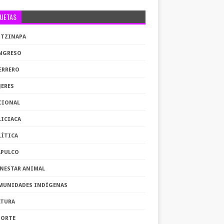
QUETAS
OTZINAPA
NGRESO
ERRERO
JERES
CIONAL
LICIACA
LÍTICA
APULCO
ENESTAR ANIMAL
MUNIDADES INDÍGENAS
LTURA
PORTE