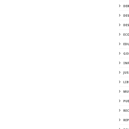
DE
DE
DE
EC
ED
GO
IN
JUS
LIB
MU
PU
RE
REP