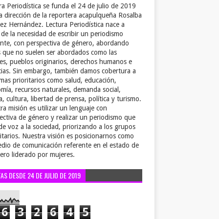
ra Periodística se funda el 24 de julio de 2019
la dirección de la reportera acapulqueña Rosalba
ez Hernández. Lectura Periodística nace a
r de la necesidad de escribir un periodismo
ente, con perspectiva de género, abordando
 que no suelen ser abordados como las
es, pueblos originarios, derechos humanos e
cias. Sin embargo, también damos cobertura a
emas prioritarios como salud, educación,
mía, recursos naturales, demanda social,
a, cultura, libertad de prensa, política y turismo.
ra misión es utilizar un lenguaje con
ectiva de género y realizar un periodismo que
de voz a la sociedad, priorizando a los grupos
itarios. Nuestra visión es posicionarnos como
dio de comunicación referente en el estado de
ero liderado por mujeres.
TAS DESDE 24 DE JULIO DE 2019
6
3
2
6
4
5