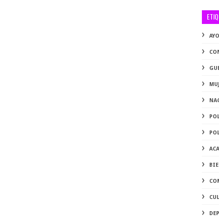
ETI
AY
CO
GU
MU
NA
PO
PO
AC
BI
CO
CU
DE