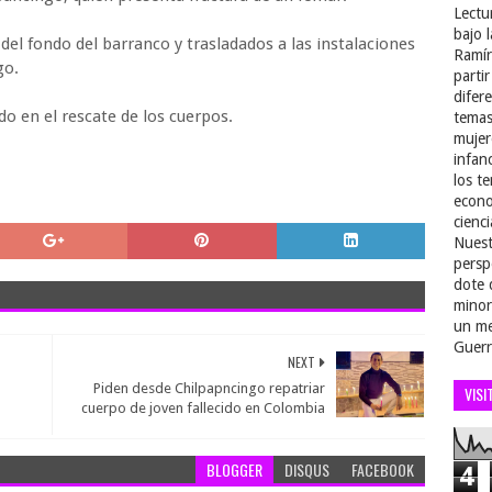
Lectu
bajo 
del fondo del barranco y trasladados a las instalaciones
Ramír
go.
parti
difer
do en el rescate de los cuerpos.
temas
mujer
infan
los t
econo
cienci
Nuest
persp
dote 
minor
un me
Guerr
NEXT
Piden desde Chilpapncingo repatriar
VISI
cuerpo de joven fallecido en Colombia
BLOGGER
DISQUS
FACEBOOK
4