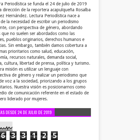
ra Periodística se funda el 24 de julio de 2019
la dirección de la reportera acapulqueña Rosalba
ez Hernández. Lectura Periodística nace a
r de la necesidad de escribir un periodismo
ente, con perspectiva de género, abordando
 que no suelen ser abordados como las
es, pueblos originarios, derechos humanos e
cias. Sin embargo, también damos cobertura a
emas prioritarios como salud, educación,
mía, recursos naturales, demanda social,
a, cultura, libertad de prensa, política y turismo.
ra misión es utilizar un lenguaje con
ectiva de género y realizar un periodismo que
de voz a la sociedad, priorizando a los grupos
itarios. Nuestra visión es posicionarnos como
dio de comunicación referente en el estado de
ero liderado por mujeres.
TAS DESDE 24 DE JULIO DE 2019
6
3
3
1
2
5