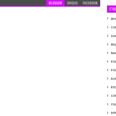
BLOGGER
DISQUS
FACEBOOK
ETI
AY
CO
GU
MU
NA
PO
PO
AC
BI
CO
CU
DE