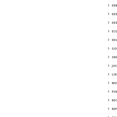
DE
DE
DE
EC
ED
GO
IN
JUS
LIB
MU
PU
RE
REP