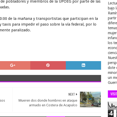
de pobladores y miembros de la UPOEG por parte de las
Lectu
nadas.
bajo 
Ramír
parti
0:00 de la mañana y transportistas que participan en la
difer
taxis para impedir el paso sobre la vía federal, por lo
temas
amente paralizado.
mujer
infan
los t
econo
cienci
Nuest
persp
dote 
minor
un me
Guerr
VISI
NEXT
asos
Mueren dos donde hombres en ataque
armado en Costera de Acapulco
4