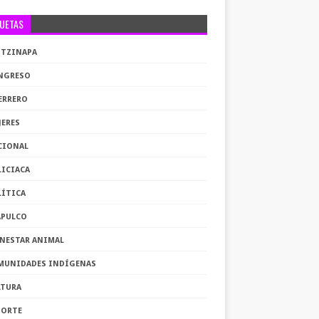
QUETAS
OTZINAPA
NGRESO
ERRERO
JERES
CIONAL
LICIACA
LÍTICA
APULCO
ENESTAR ANIMAL
MUNIDADES INDÍGENAS
LTURA
PORTE