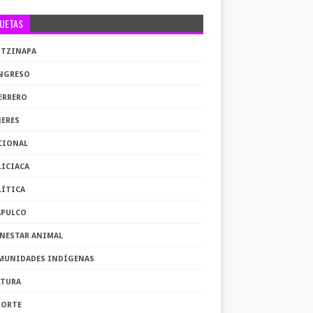
QUETAS
OTZINAPA
NGRESO
ERRERO
JERES
CIONAL
LICIACA
LÍTICA
APULCO
ENESTAR ANIMAL
MUNIDADES INDÍGENAS
LTURA
PORTE