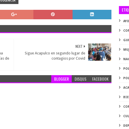
VIOLENCIA
ETI
AY
CO
GU
NEXT
MU
ma
Sigue Acapulco en segundo lugar de
ías de
contagios por Covid
NA
PO
BLOGGER
DISQUS
FACEBOOK
PO
AC
BI
CO
CU
DE