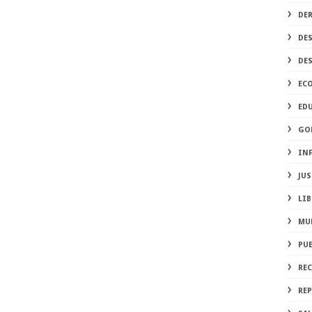
DE
DE
DE
EC
ED
GO
IN
JUS
LIB
MU
PU
RE
REP