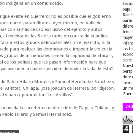
ción indígena en un comunicado.
Lectu
bajo 
Ramír
r que existe en Guerrero; no es posible que el gobierno
parti
rupos narco-paramilitares. Ayer mismo, en Valle de
difer
as con armas de uso exclusivo del ejército y autos
temas
al rededor de las 5 de la tarde en contra de la policía
mujer
ara a estos grupos delincuenciales, ni el ejército, ni la
infan
uado para realizar las detenciones e impedir la violencia
los t
econo
s grupos delincuenciales tienen la capacidad de atacar y
cienci
ol de los policías que les pasan información para que
Nuest
 que asesinen a quienes deciden defender la vida de ésta".
persp
dote 
 de Pablo Hilario Morales y Samuel Hernández Sánchez y
minor
e Atlixtac, Chilapa, José Joaquín de Herrera, por dijeron,
un me
Guerr
l y narco-paramilitar "Los Ardillos".
VISI
oqueada la carretera con dirección de Tlapa a Chilapa, y
a Pablo Hilario y Samuel Hernández.
4