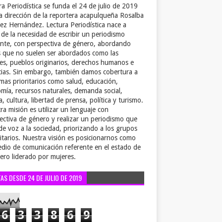
ra Periodística se funda el 24 de julio de 2019
la dirección de la reportera acapulqueña Rosalba
ez Hernández. Lectura Periodística nace a
r de la necesidad de escribir un periodismo
ente, con perspectiva de género, abordando
 que no suelen ser abordados como las
es, pueblos originarios, derechos humanos e
cias. Sin embargo, también damos cobertura a
emas prioritarios como salud, educación,
mía, recursos naturales, demanda social,
a, cultura, libertad de prensa, política y turismo.
ra misión es utilizar un lenguaje con
ectiva de género y realizar un periodismo que
de voz a la sociedad, priorizando a los grupos
itarios. Nuestra visión es posicionarnos como
dio de comunicación referente en el estado de
ero liderado por mujeres.
TAS DESDE 24 DE JULIO DE 2019
6
3
3
8
6
9