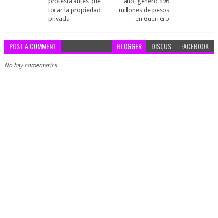
protesta antes que
año, generó 496
tocar la propiedad
millones de pesos
privada
en Guerrero
POST A COMMENT
BLOGGER
DISQUS
FACEBOOK
No hay comentarios