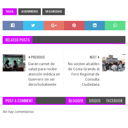
TAGS:
GUERRRERO
SEGURIDAD
RELATED POSTS
PREVIOUS
NEXT
Darán carnet de
No asisten alcaldes
salud para recibir
de Costa Grande al
atención médica en
Foro Regional de
Guerrero sin ser
Consulta
derechohabiente
Ciudadana
POST A COMMENT
BLOGGER
DISQUS
FACEBOOK
No hay comentarios