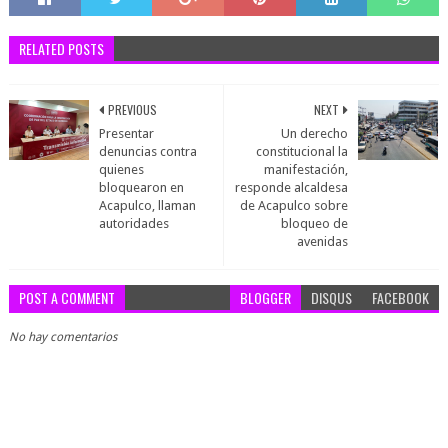
RELATED POSTS
PREVIOUS
NEXT
Presentar
Un derecho
denuncias contra
constitucional la
quienes
manifestación,
bloquearon en
responde alcaldesa
Acapulco, llaman
de Acapulco sobre
autoridades
bloqueo de
avenidas
POST A COMMENT
BLOGGER
DISQUS
FACEBOOK
No hay comentarios