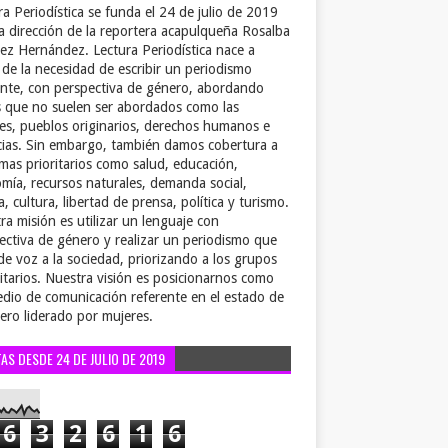
ra Periodística se funda el 24 de julio de 2019
la dirección de la reportera acapulqueña Rosalba
ez Hernández. Lectura Periodística nace a
r de la necesidad de escribir un periodismo
ente, con perspectiva de género, abordando
 que no suelen ser abordados como las
es, pueblos originarios, derechos humanos e
cias. Sin embargo, también damos cobertura a
emas prioritarios como salud, educación,
mía, recursos naturales, demanda social,
a, cultura, libertad de prensa, política y turismo.
ra misión es utilizar un lenguaje con
ectiva de género y realizar un periodismo que
de voz a la sociedad, priorizando a los grupos
itarios. Nuestra visión es posicionarnos como
dio de comunicación referente en el estado de
ero liderado por mujeres.
TAS DESDE 24 DE JULIO DE 2019
6
3
2
6
1
6