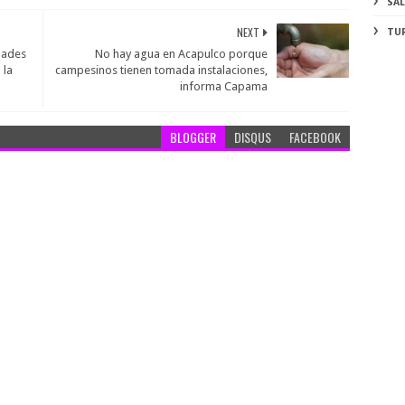
SA
NEXT
TU
dades
No hay agua en Acapulco porque
 la
campesinos tienen tomada instalaciones,
informa Capama
BLOGGER
DISQUS
FACEBOOK