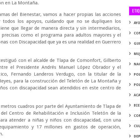
tón en La Montaña.
ETI
mas del Bienestar, vamos a hacer propias las acciones
 todos los apoyos, cuidando que no se dupliquen los
AY
iene que llegar de manera directa y sin intermediarios,
CO
s precisas como el programa para adultos mayores y el
nas con Discapacidad que ya es una realidad en Guerrero
GU
MU
estiguó con el alcalde de Tlapa de Comonfort, Gilberto
NA
ntre el Presidente Andrés Manuel López Obrador y el
ico, Fernando Landeros Verdugo, con la titular de la
PO
Reyes, para la construcción del Teletón de La Montaña y
PO
niños con discapacidad sean atendidos en este centro de
AC
l metros cuadros por parte del Ayuntamiento de Tlapa de
BI
del Centro de Rehabilitación e Inclusión Teletón de la
CO
ara atender a niñas y niños con discapacidad, con una
equipamiento y 17 millones en gastos de operación,
CU
n.
DE