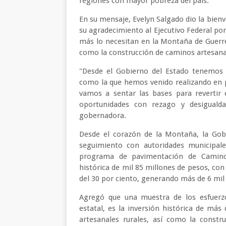
regiones con mayor pobreza del país.
En su mensaje, Evelyn Salgado dio la bien
su agradecimiento al Ejecutivo Federal po
más lo necesitan en la Montaña de Guerre
como la construcción de caminos artesanal
"Desde el Gobierno del Estado tenemos
como la que hemos venido realizando en p
vamos a sentar las bases para revertir 
oportunidades con rezago y desiguald
gobernadora.
Desde el corazón de la Montaña, la Gob
seguimiento con autoridades municipal
programa de pavimentación de Caminos
histórica de mil 85 millones de pesos, con
del 30 por ciento, generando más de 6 mi
Agregó que una muestra de los esfuerzo
estatal, es la inversión histórica de má
artesanales rurales, así como la constru