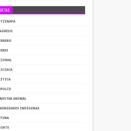
QUETAS
OTZINAPA
NGRESO
ERRERO
JERES
CIONAL
LICIACA
LÍTICA
APULCO
ENESTAR ANIMAL
MUNIDADES INDÍGENAS
LTURA
PORTE