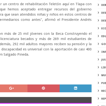
 un centro de rehabilitación Teletón aquí en Tlapa con
DE
 que hemos aceptado entregar recursos del gobierno
DE
ra que sean atendidos niñas y niños en estos centros de
termediarios como antes", afirmó el Presidente Andrés
DE
EC
on más de 25 mil jóvenes con la Beca Construyendo el
ED
licenciatura becados y más de 269 mil estudiantes de
demás, 292 mil adultos mayores reciben su pensión y la
GO
discapacidad es universal con la aportación de casi 400
IN
yn Salgado Pineda.
JUS
LIB
MU
PU
RE
REP