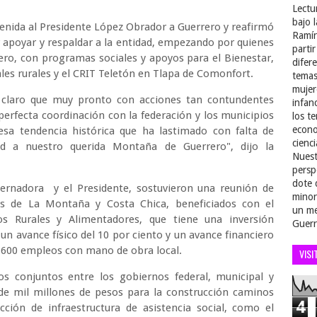
Lectu
bajo 
venida al Presidente López Obrador a Guerrero y reafirmó
Ramír
r apoyar y respaldar a la entidad, empezando por quienes
parti
ro, con programas sociales y apoyos para el Bienestar,
difer
es rurales y el CRIT Teletón en Tlapa de Comonfort.
temas
mujer
 claro que muy pronto con acciones tan contundentes
infan
erfecta coordinación con la federación y los municipios
los t
econo
esa tendencia histórica que ha lastimado con falta de
cienci
ad a nuestro querida Montaña de Guerrero", dijo la
Nuest
persp
dote 
ernadora y el Presidente, sostuvieron una reunión de
minor
es de La Montaña y Costa Chica, beneficiados con el
un me
 Rurales y Alimentadores, que tiene una inversión
Guerr
 un avance físico del 10 por ciento y un avance financiero
l 600 empleos con mano de obra local.
VISI
s conjuntos entre los gobiernos federal, municipal y
s de mil millones de pesos para la construcción caminos
4
cción de infraestructura de asistencia social, como el