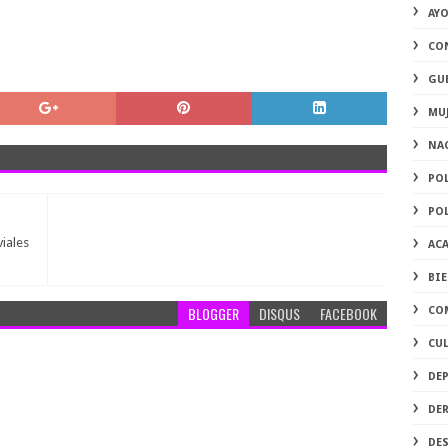
AY
CO
GU
MU
NA
PO
PO
iales
AC
BI
BLOGGER
DISQUS
FACEBOOK
CO
CU
DE
DE
DE