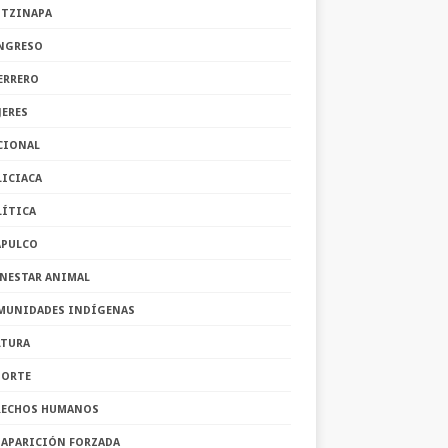
OTZINAPA
NGRESO
ERRERO
JERES
CIONAL
LICIACA
LÍTICA
APULCO
ENESTAR ANIMAL
MUNIDADES INDÍGENAS
LTURA
PORTE
RECHOS HUMANOS
SAPARICIÓN FORZADA