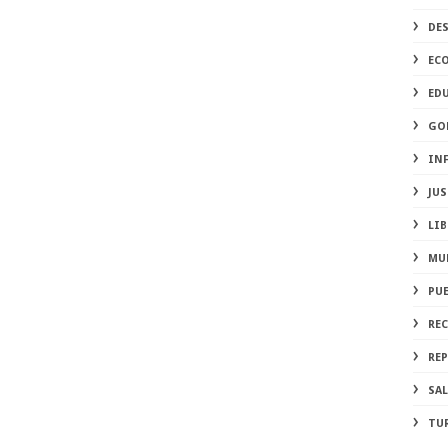
DE
EC
ED
GO
IN
JUS
LIB
MU
PU
RE
REP
SA
TU