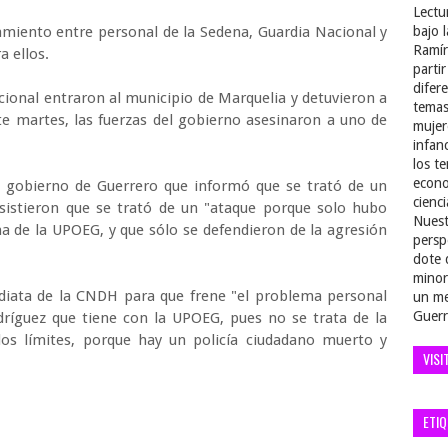
Lectu
amiento entre personal de la Sedena, Guardia Nacional y
bajo 
Ramír
a ellos.
parti
difer
cional entraron al municipio de Marquelia y detuvieron a
temas
te martes, las fuerzas del gobierno asesinaron a uno de
mujer
infan
los t
econo
el gobierno de Guerrero que informó que se trató de un
cienci
istieron que se trató de un "ataque porque solo hubo
Nuest
na de la UPOEG, y que sólo se defendieron de la agresión
persp
dote 
minor
iata de la CNDH para que frene "el problema personal
un me
Guerr
ríguez que tiene con la UPOEG, pues no se trata de la
os límites, porque hay un policía ciudadano muerto y
VISI
ETI