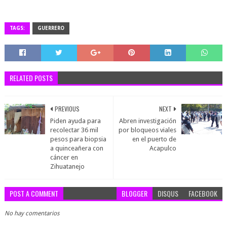
TAGS:
GUERRERO
RELATED POSTS
PREVIOUS
NEXT
Piden ayuda para
Abren investigación
recolectar 36 mil
por bloqueos viales
pesos para biopsia
en el puerto de
a quinceañera con
Acapulco
cáncer en
Zihuatanejo
POST A COMMENT
BLOGGER
DISQUS
FACEBOOK
No hay comentarios